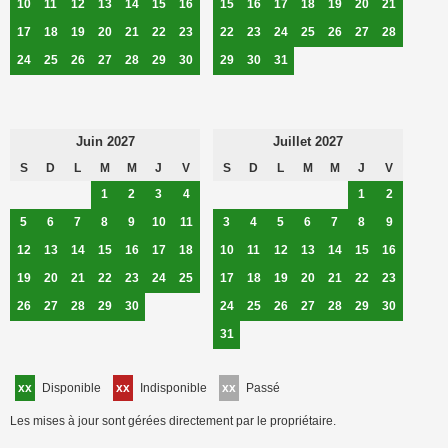
10
11
12
13
14
15
16
15
16
17
18
19
20
21
17
18
19
20
21
22
23
22
23
24
25
26
27
28
24
25
26
27
28
29
30
29
30
31
Juin 2027
Juillet 2027
S
D
L
M
M
J
V
S
D
L
M
M
J
V
1
2
3
4
1
2
5
6
7
8
9
10
11
3
4
5
6
7
8
9
12
13
14
15
16
17
18
10
11
12
13
14
15
16
19
20
21
22
23
24
25
17
18
19
20
21
22
23
26
27
28
29
30
24
25
26
27
28
29
30
31
xx
Disponible
xx
Indisponible
xx
Passé
Les mises à jour sont gérées directement par le propriétaire.