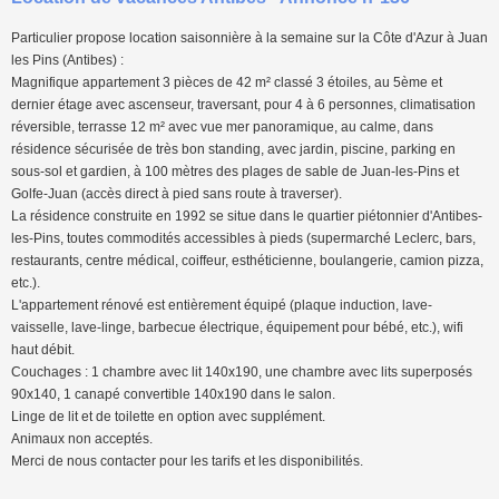
Particulier propose location saisonnière à la semaine sur la Côte d'Azur à Juan
les Pins (Antibes) :
Magnifique appartement 3 pièces de 42 m² classé 3 étoiles, au 5ème et
dernier étage avec ascenseur, traversant, pour 4 à 6 personnes, climatisation
réversible, terrasse 12 m² avec vue mer panoramique, au calme, dans
résidence sécurisée de très bon standing, avec jardin, piscine, parking en
sous-sol et gardien, à 100 mètres des plages de sable de Juan-les-Pins et
Golfe-Juan (accès direct à pied sans route à traverser).
La résidence construite en 1992 se situe dans le quartier piétonnier d'Antibes-
les-Pins, toutes commodités accessibles à pieds (supermarché Leclerc, bars,
restaurants, centre médical, coiffeur, esthéticienne, boulangerie, camion pizza,
etc.).
L'appartement rénové est entièrement équipé (plaque induction, lave-
vaisselle, lave-linge, barbecue électrique, équipement pour bébé, etc.), wifi
haut débit.
Couchages : 1 chambre avec lit 140x190, une chambre avec lits superposés
90x140, 1 canapé convertible 140x190 dans le salon.
Linge de lit et de toilette en option avec supplément.
Animaux non acceptés.
Merci de nous contacter pour les tarifs et les disponibilités.