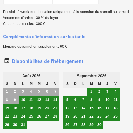
Possibilité week-end: Location uniquement à la semaine du samedi au samedi
Versement d'arrhes: 30 % du loyer
Caution demandée: 300 €
Compléments d'information sur les tarifs
Ménage optionnel en supplément : 60 €
Disponibilités de l'hébergement
Août 2026
Septembre 2026
S
D
L
M
M
J
V
S
D
L
M
M
J
V
1
2
3
4
5
6
7
1
2
3
4
8
9
10
11
12
13
14
5
6
7
8
9
10
11
15
16
17
18
19
20
21
12
13
14
15
16
17
18
22
23
24
25
26
27
28
19
20
21
22
23
24
25
29
30
31
26
27
28
29
30