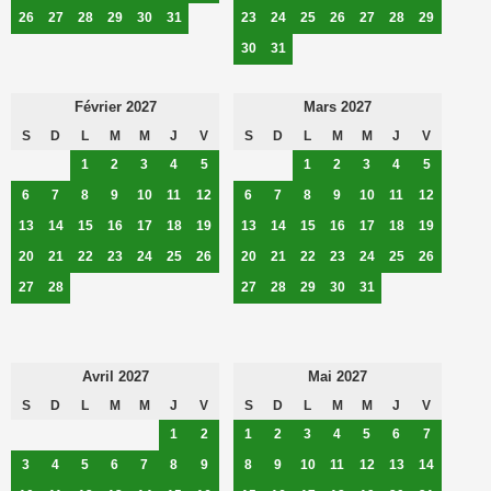
26
27
28
29
30
31
23
24
25
26
27
28
29
30
31
Février 2027
Mars 2027
S
D
L
M
M
J
V
S
D
L
M
M
J
V
1
2
3
4
5
1
2
3
4
5
6
7
8
9
10
11
12
6
7
8
9
10
11
12
13
14
15
16
17
18
19
13
14
15
16
17
18
19
20
21
22
23
24
25
26
20
21
22
23
24
25
26
27
28
27
28
29
30
31
Avril 2027
Mai 2027
S
D
L
M
M
J
V
S
D
L
M
M
J
V
1
2
1
2
3
4
5
6
7
3
4
5
6
7
8
9
8
9
10
11
12
13
14