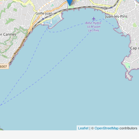
Leaflet
| ©
OpenStreetMap
contributors