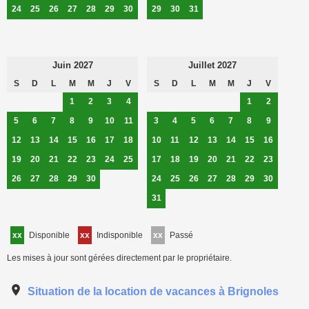
24
25
26
27
28
29
30
29
30
31
Juin 2027
Juillet 2027
S
D
L
M
M
J
V
S
D
L
M
M
J
V
1
2
3
4
1
2
5
6
7
8
9
10
11
3
4
5
6
7
8
9
12
13
14
15
16
17
18
10
11
12
13
14
15
16
19
20
21
22
23
24
25
17
18
19
20
21
22
23
26
27
28
29
30
24
25
26
27
28
29
30
31
xx
Disponible
xx
Indisponible
xx
Passé
Les mises à jour sont gérées directement par le propriétaire.
Situation de la location de vacances à Brignoles