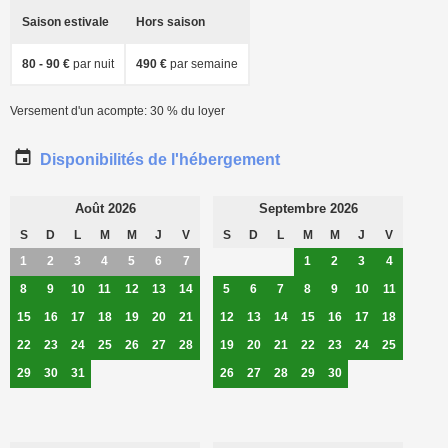
Saison estivale
Hors saison
80 - 90 €
par nuit
490 €
par semaine
Versement d'un acompte: 30 % du loyer
Disponibilités de l'hébergement
Août 2026
Septembre 2026
S
D
L
M
M
J
V
S
D
L
M
M
J
V
1
2
3
4
5
6
7
1
2
3
4
8
9
10
11
12
13
14
5
6
7
8
9
10
11
15
16
17
18
19
20
21
12
13
14
15
16
17
18
22
23
24
25
26
27
28
19
20
21
22
23
24
25
29
30
31
26
27
28
29
30