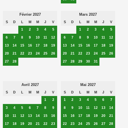
Février 2027
Mars 2027
S
D
L
M
M
J
V
S
D
L
M
M
J
V
1
2
3
4
5
1
2
3
4
5
6
7
8
9
10
11
12
6
7
8
9
10
11
12
13
14
15
16
17
18
19
13
14
15
16
17
18
19
20
21
22
23
24
25
26
20
21
22
23
24
25
26
27
28
27
28
29
30
31
Avril 2027
Mai 2027
S
D
L
M
M
J
V
S
D
L
M
M
J
V
1
2
1
2
3
4
5
6
7
3
4
5
6
7
8
9
8
9
10
11
12
13
14
10
11
12
13
14
15
16
15
16
17
18
19
20
21
17
18
19
20
21
22
23
22
23
24
25
26
27
28