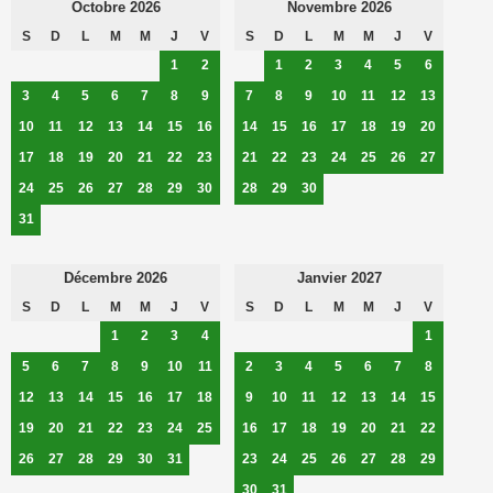
Octobre 2026
Novembre 2026
S
D
L
M
M
J
V
S
D
L
M
M
J
V
1
2
1
2
3
4
5
6
3
4
5
6
7
8
9
7
8
9
10
11
12
13
10
11
12
13
14
15
16
14
15
16
17
18
19
20
17
18
19
20
21
22
23
21
22
23
24
25
26
27
24
25
26
27
28
29
30
28
29
30
31
Décembre 2026
Janvier 2027
S
D
L
M
M
J
V
S
D
L
M
M
J
V
1
2
3
4
1
5
6
7
8
9
10
11
2
3
4
5
6
7
8
12
13
14
15
16
17
18
9
10
11
12
13
14
15
19
20
21
22
23
24
25
16
17
18
19
20
21
22
26
27
28
29
30
31
23
24
25
26
27
28
29
30
31