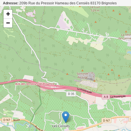
Adresse:
209b Rue du Pressoir Hameau des Censiés
83170
Brignoles
Carte de localisation de l'annonce: Chambre d'hôte pour 4 personnes à Brignoles
+
−