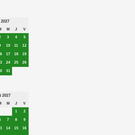
 2027
M
M
J
V
2
3
4
5
9
10
11
12
6
17
18
19
3
24
25
26
0
31
t 2027
M
M
J
V
1
2
6
7
8
9
3
14
15
16