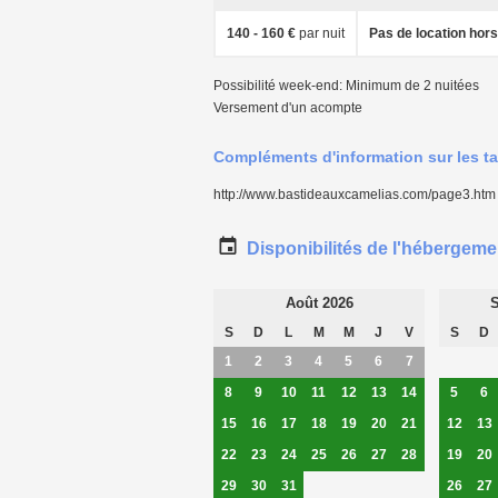
140 - 160 €
par nuit
Pas de location hor
Possibilité week-end: Minimum de 2 nuitées
Versement d'un acompte
Compléments d'information sur les ta
http://www.bastideauxcamelias.com/page3.htm
Disponibilités de l'hébergeme
Août 2026
S
S
D
L
M
M
J
V
S
D
1
2
3
4
5
6
7
8
9
10
11
12
13
14
5
6
15
16
17
18
19
20
21
12
13
22
23
24
25
26
27
28
19
20
29
30
31
26
27