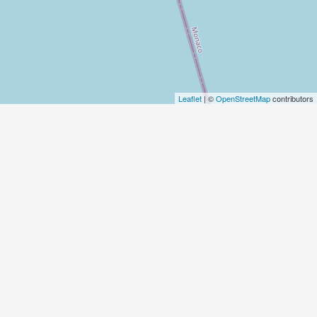
Leaflet
| ©
OpenStreetMap
contributors