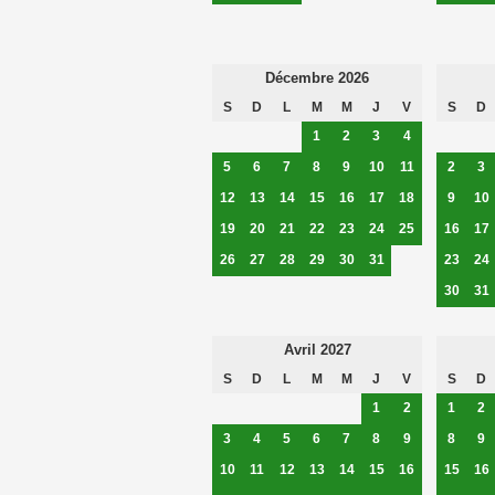
Décembre 2026
S
D
L
M
M
J
V
S
D
1
2
3
4
5
6
7
8
9
10
11
2
3
12
13
14
15
16
17
18
9
10
19
20
21
22
23
24
25
16
17
26
27
28
29
30
31
23
24
30
31
Avril 2027
S
D
L
M
M
J
V
S
D
1
2
1
2
3
4
5
6
7
8
9
8
9
10
11
12
13
14
15
16
15
16