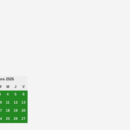
re 2026
M
M
J
V
3
4
5
6
0
11
12
13
7
18
19
20
4
25
26
27