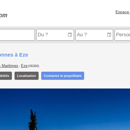
Espace 
onnes à Eze
s Maritimes
Eze
(06360)
>
biltés
Localisation
Contactez le propriétaire