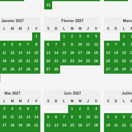
31
Janvier 2027
Février 2027
Mars
L
M
M
J
V
S
D
L
M
M
J
V
S
D
L
1
1
2
3
4
5
1
4
5
6
7
8
6
7
8
9
10
11
12
6
7
8
11
12
13
14
15
13
14
15
16
17
18
19
13
14
15
1
18
19
20
21
22
20
21
22
23
24
25
26
20
21
22
2
25
26
27
28
29
27
28
27
28
29
3
Mai 2027
Juin 2027
Juille
L
M
M
J
V
S
D
L
M
M
J
V
S
D
L
3
4
5
6
7
1
2
3
4
10
11
12
13
14
5
6
7
8
9
10
11
3
4
5
17
18
19
20
21
12
13
14
15
16
17
18
10
11
12
1