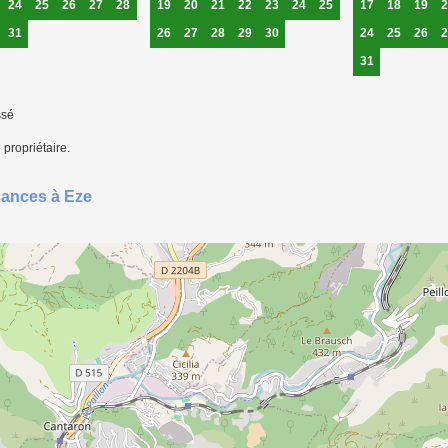
24
25
26
27
28
19
20
21
22
23
24
25
17
18
19
2
31
26
27
28
29
30
24
25
26
2
31
ssé
 propriétaire.
cances à Eze