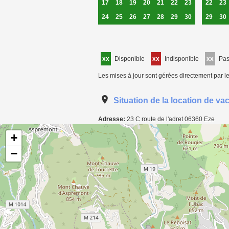
17
18
19
20
21
22
23
22
23
24
25
26
27
28
29
30
29
30
xx
Disponible
xx
Indisponible
xx
Pa
Les mises à jour sont gérées directement par le
Situation de la location de va
Adresse:
23 C route de l'adret
06360
Eze
Carte de localisation de l'annonce: Chambre d'hôte pour 10 personnes à Eze
+
−