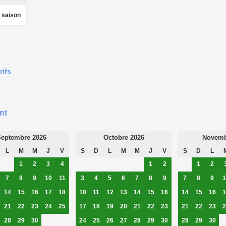
s saison
rifs
nt
eptembre 2026
Octobre 2026
Novemb
L
M
M
J
V
S
D
L
M
M
J
V
S
D
L
1
2
3
4
1
2
1
2
7
8
9
10
11
3
4
5
6
7
8
9
7
8
9
1
14
15
16
17
18
10
11
12
13
14
15
16
14
15
16
1
21
22
23
24
25
17
18
19
20
21
22
23
21
22
23
2
28
29
30
24
25
26
27
28
29
30
28
29
30