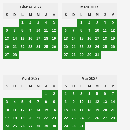
Février 2027
Mars 2027
S
D
L
M
M
J
V
S
D
L
M
M
J
V
1
2
3
4
5
1
2
3
4
5
6
7
8
9
10
11
12
6
7
8
9
10
11
12
13
14
15
16
17
18
19
13
14
15
16
17
18
19
20
21
22
23
24
25
26
20
21
22
23
24
25
26
27
28
27
28
29
30
31
Avril 2027
Mai 2027
S
D
L
M
M
J
V
S
D
L
M
M
J
V
1
2
1
2
3
4
5
6
7
3
4
5
6
7
8
9
8
9
10
11
12
13
14
10
11
12
13
14
15
16
15
16
17
18
19
20
21
17
18
19
20
21
22
23
22
23
24
25
26
27
28
24
25
26
27
28
29
30
29
30
31