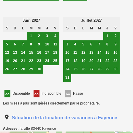
Juin 2027
Juillet 2027
S
D
L
M
M
J
V
S
D
L
M
M
J
V
1
2
3
4
1
2
5
6
7
8
9
10
11
3
4
5
6
7
8
9
12
13
14
15
16
17
18
10
11
12
13
14
15
16
19
20
21
22
23
24
25
17
18
19
20
21
22
23
26
27
28
29
30
24
25
26
27
28
29
30
31
xx
Disponible
xx
Indisponible
xx
Passé
Les mises à jour sont gérées directement par le propriétaire.
Situation de la location de vacances à Fayence
Adresse:
la ville
83440
Fayence