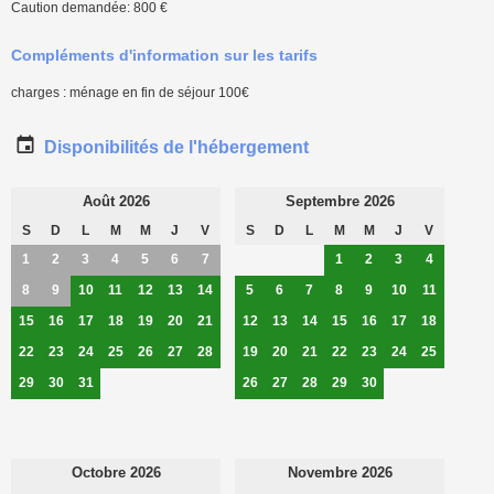
Caution demandée: 800 €
Compléments d'information sur les tarifs
charges : ménage en fin de séjour 100€
Disponibilités de l'hébergement
Août 2026
Septembre 2026
S
D
L
M
M
J
V
S
D
L
M
M
J
V
1
2
3
4
5
6
7
1
2
3
4
8
9
10
11
12
13
14
5
6
7
8
9
10
11
15
16
17
18
19
20
21
12
13
14
15
16
17
18
22
23
24
25
26
27
28
19
20
21
22
23
24
25
29
30
31
26
27
28
29
30
Octobre 2026
Novembre 2026