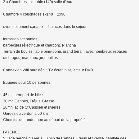
2 x Chambres lit double (140) salle d'eau
Chambre 4 couchages 1x140 + 2x90
éventuellement canapé lit 2 places dans le séjour
terrasses attenantes,
barbecues (électrique et charbon), Plancha
Terrain de boules, table ping-pong, grand terrain avec nombreux espaces
ombragés, mare aux grenouilles
Connexion Wifi haut débit, TV écran plat, lecteur DVD
Equipée pour 10 personnes.
45 mn aéroport de Nice
30 mn Cannes, Fréjus, Grasse
10mn lac de St Cassien et rivières
Gorges du verdon à 50 km
Chemins de randonnée au départ de la propriété
FAYENCE
Village perché du Var à 30 min de Cannes, Fréjus et Grasse, capitale des