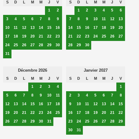
S
D
L
M
M
J
V
S
D
L
M
M
J
V
1
2
1
2
3
4
5
6
3
4
5
6
7
8
9
7
8
9
10
11
12
13
10
11
12
13
14
15
16
14
15
16
17
18
19
20
17
18
19
20
21
22
23
21
22
23
24
25
26
27
24
25
26
27
28
29
30
28
29
30
31
Décembre 2026
Janvier 2027
S
D
L
M
M
J
V
S
D
L
M
M
J
V
1
2
3
4
1
5
6
7
8
9
10
11
2
3
4
5
6
7
8
12
13
14
15
16
17
18
9
10
11
12
13
14
15
19
20
21
22
23
24
25
16
17
18
19
20
21
22
26
27
28
29
30
31
23
24
25
26
27
28
29
30
31