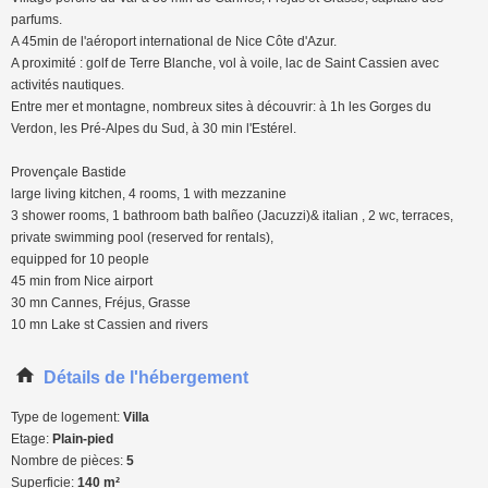
parfums.
A 45min de l'aéroport international de Nice Côte d'Azur.
A proximité : golf de Terre Blanche, vol à voile, lac de Saint Cassien avec
activités nautiques.
Entre mer et montagne, nombreux sites à découvrir: à 1h les Gorges du
Verdon, les Pré-Alpes du Sud, à 30 min l'Estérel.
Provençale Bastide
large living kitchen, 4 rooms, 1 with mezzanine
3 shower rooms, 1 bathroom bath balñeo (Jacuzzi)& italian , 2 wc, terraces,
private swimming pool (reserved for rentals),
equipped for 10 people
45 min from Nice airport
30 mn Cannes, Fréjus, Grasse
10 mn Lake st Cassien and rivers
Détails de l'hébergement
Type de logement:
Villa
Etage:
Plain-pied
Nombre de pièces:
5
Superficie:
140 m²