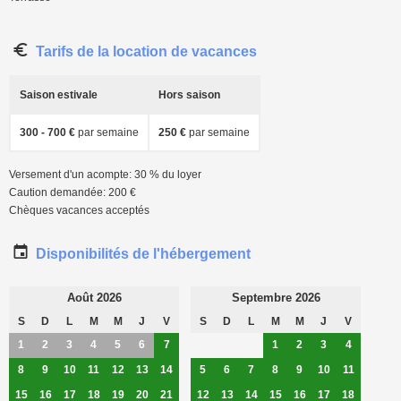
Tarifs de la location de vacances
Saison estivale
Hors saison
300 - 700 €
par semaine
250 €
par semaine
Versement d'un acompte: 30 % du loyer
Caution demandée: 200 €
Chèques vacances acceptés
Disponibilités de l'hébergement
Août 2026
Septembre 2026
S
D
L
M
M
J
V
S
D
L
M
M
J
V
1
2
3
4
5
6
7
1
2
3
4
8
9
10
11
12
13
14
5
6
7
8
9
10
11
15
16
17
18
19
20
21
12
13
14
15
16
17
18