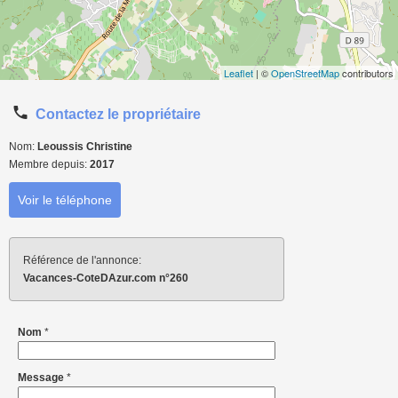
Leaflet
| ©
OpenStreetMap
contributors
Contactez le propriétaire
Nom:
Leoussis Christine
Membre depuis:
2017
Voir le téléphone
Référence de l'annonce:
Vacances-CoteDAzur.com n°260
Nom
*
Message
*