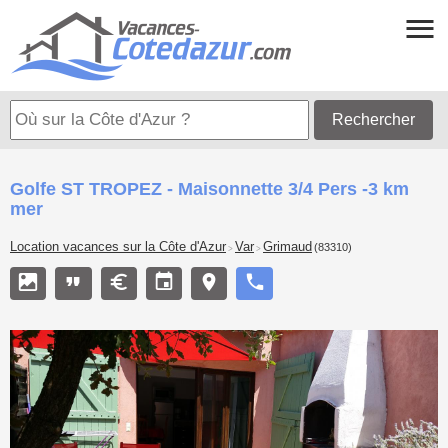
Rechercher
Golfe ST TROPEZ - Maisonnette 3/4 Pers -3 km
mer
Location vacances sur la Côte d'Azur
Var
Grimaud
(83310)
>
>