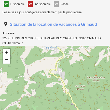
xx
Disponible
xx
Indisponible
xx
Passé
Les mises à jour sont gérées directement par le propriétaire.
Situation de la location de vacances à Grimaud
Adresse:
327 CHEMIN DES CROTTES HAMEAU DES CROTTES 83310 GRIMAUD
83310
Grimaud
Carte de localisation de l'annonce: Golfe ST TROPEZ - Maisonnette 3/4 Pers -3 km
+
mer
−