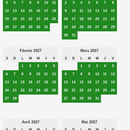
5
6
7
8
9
10
11
2
3
4
5
6
7
8
12
13
14
15
16
17
18
9
10
11
12
13
14
15
19
20
21
22
23
24
25
16
17
18
19
20
21
22
26
27
28
29
30
31
23
24
25
26
27
28
29
30
31
Février 2027
Mars 2027
S
D
L
M
M
J
V
S
D
L
M
M
J
V
1
2
3
4
5
1
2
3
4
5
6
7
8
9
10
11
12
6
7
8
9
10
11
12
13
14
15
16
17
18
19
13
14
15
16
17
18
19
20
21
22
23
24
25
26
20
21
22
23
24
25
26
27
28
27
28
29
30
31
Avril 2027
Mai 2027
S
D
L
M
M
J
V
S
D
L
M
M
J
V