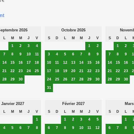
0 €
nt
eptembre 2026
Octobre 2026
Novemb
L
M
M
J
V
S
D
L
M
M
J
V
S
D
L
1
2
3
4
1
2
1
2
7
8
9
10
11
3
4
5
6
7
8
9
7
8
9
1
14
15
16
17
18
10
11
12
13
14
15
16
14
15
16
1
21
22
23
24
25
17
18
19
20
21
22
23
21
22
23
2
28
29
30
24
25
26
27
28
29
30
28
29
30
31
Janvier 2027
Février 2027
Mars
L
M
M
J
V
S
D
L
M
M
J
V
S
D
L
1
1
2
3
4
5
1
4
5
6
7
8
6
7
8
9
10
11
12
6
7
8