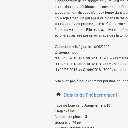
L'appartement d'une surface de 70m2 est meubl
La piscine de la résidence est ouverte de début
L'appartement dispose d'un box fermé dans par
Il y a également un garage à vélo dans la rési
Vous pourrez empruntez juste à côté "La voie do
faible ou voir nulle . Elle est exclusivement rés
et rollers , balisée par un éclairage dès la tomb
Calendrier mis à jour le 16/06/2018
Disponibilités :
du 30/06/2018 au 07/07/2018 : 700 € / semain
du 07/07/2018 au 21/07/2018 : 800€ / semaine
du 25/08/2018 au 01/09/2018 : 700€ / semaine
N'hésitez pas à nous contacter par mail 
Détails de l'hébergement
Type de logement:
Appartement T3
Etage:
2ème
Nombre de pièces:
3
Superficie:
70 m²