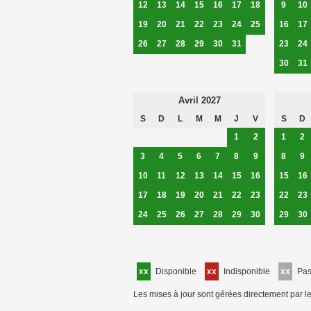
12
13
14
15
16
17
18
9
10
19
20
21
22
23
24
25
16
17
26
27
28
29
30
31
23
24
30
31
Avril 2027
S
D
L
M
M
J
V
S
D
1
2
1
2
3
4
5
6
7
8
9
8
9
10
11
12
13
14
15
16
15
16
17
18
19
20
21
22
23
22
23
24
25
26
27
28
29
30
29
30
xx
Disponible
xx
Indisponible
xx
Pa
Les mises à jour sont gérées directement par le