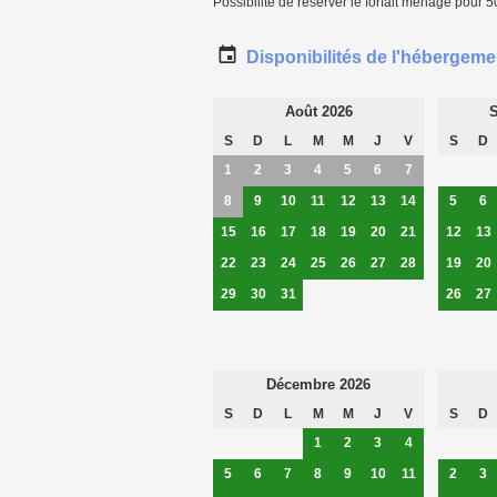
Possibilité de réserver le forfait ménage pour 5
Disponibilités de l'hébergeme
Août 2026
S
S
D
L
M
M
J
V
S
D
1
2
3
4
5
6
7
8
9
10
11
12
13
14
5
6
15
16
17
18
19
20
21
12
13
22
23
24
25
26
27
28
19
20
29
30
31
26
27
Décembre 2026
S
D
L
M
M
J
V
S
D
1
2
3
4
5
6
7
8
9
10
11
2
3