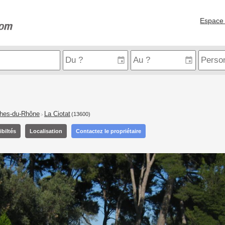
Espace 
hes-du-Rhône
La Ciotat
(13600)
>
biltés
Localisation
Contactez le propriétaire