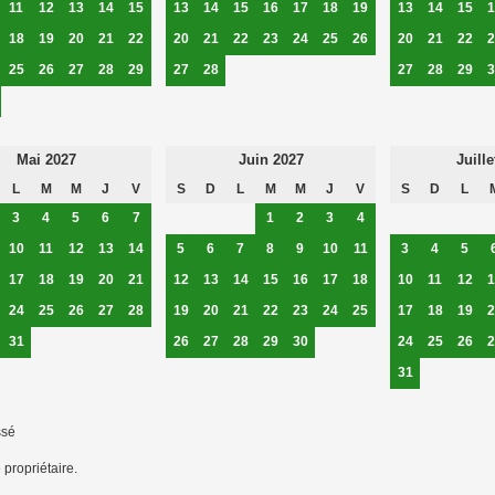
11
12
13
14
15
13
14
15
16
17
18
19
13
14
15
1
18
19
20
21
22
20
21
22
23
24
25
26
20
21
22
2
25
26
27
28
29
27
28
27
28
29
3
Mai 2027
Juin 2027
Juille
L
M
M
J
V
S
D
L
M
M
J
V
S
D
L
3
4
5
6
7
1
2
3
4
10
11
12
13
14
5
6
7
8
9
10
11
3
4
5
17
18
19
20
21
12
13
14
15
16
17
18
10
11
12
1
24
25
26
27
28
19
20
21
22
23
24
25
17
18
19
2
31
26
27
28
29
30
24
25
26
2
31
ssé
 propriétaire.