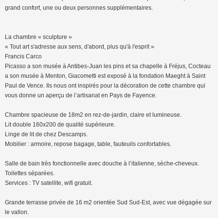
grand confort, une ou deux personnes supplémentaires.
La chambre « sculpture »
« Tout art s'adresse aux sens, d'abord, plus qu'à l'esprit »
Francis Carco
Picasso a son musée à Antibes-Juan les pins et sa chapelle à Fréjus, Cocteau
a son musée à Menton, Giacometti est exposé à la fondation Maeght à Saint
Paul de Vence. Ils nous ont inspirés pour la décoration de cette chambre qui
vous donne un aperçu de l’artisanat en Pays de Fayence.
Chambre spacieuse de 18m2 en rez-de-jardin, claire et lumineuse.
Lit double 160x200 de qualité supérieure.
Linge de lit de chez Descamps.
Mobilier : armoire, repose bagage, table, fauteuils confortables.
Salle de bain très fonctionnelle avec douche à l’italienne, sèche-cheveux.
Toilettes séparées.
Services : TV satellite, wifi gratuit.
Grande terrasse privée de 16 m2 orientée Sud Sud-Est, avec vue dégagée sur
le vallon.