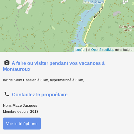
Leaflet
| ©
OpenStreetMap
contributors
A faire ou visiter pendant vos vacances à
Montauroux
lac de Saint Cassien à 3 km, hypermarché à 3 km,
Contactez le propriétaire
Nom:
Mace Jacques
Membre depuis:
2017
Voir le téléphone