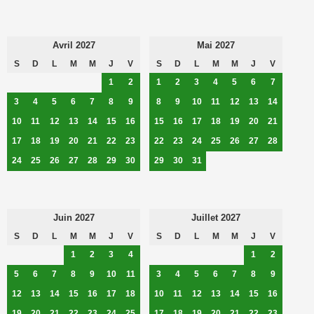
Avril 2027
Mai 2027
S
D
L
M
M
J
V
S
D
L
M
M
J
V
1
2
1
2
3
4
5
6
7
3
4
5
6
7
8
9
8
9
10
11
12
13
14
10
11
12
13
14
15
16
15
16
17
18
19
20
21
17
18
19
20
21
22
23
22
23
24
25
26
27
28
24
25
26
27
28
29
30
29
30
31
Juin 2027
Juillet 2027
S
D
L
M
M
J
V
S
D
L
M
M
J
V
1
2
3
4
1
2
5
6
7
8
9
10
11
3
4
5
6
7
8
9
12
13
14
15
16
17
18
10
11
12
13
14
15
16
19
20
21
22
23
24
25
17
18
19
20
21
22
23