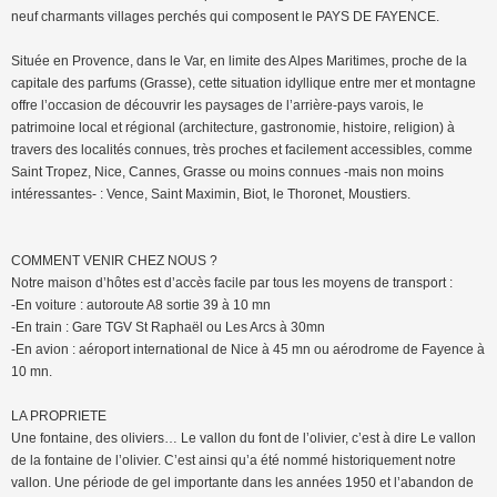
neuf charmants villages perchés qui composent le PAYS DE FAYENCE.
Située en Provence, dans le Var, en limite des Alpes Maritimes, proche de la
capitale des parfums (Grasse), cette situation idyllique entre mer et montagne
offre l’occasion de découvrir les paysages de l’arrière-pays varois, le
patrimoine local et régional (architecture, gastronomie, histoire, religion) à
travers des localités connues, très proches et facilement accessibles, comme
Saint Tropez, Nice, Cannes, Grasse ou moins connues -mais non moins
intéressantes- : Vence, Saint Maximin, Biot, le Thoronet, Moustiers.
COMMENT VENIR CHEZ NOUS ?
Notre maison d’hôtes est d’accès facile par tous les moyens de transport :
-En voiture : autoroute A8 sortie 39 à 10 mn
-En train : Gare TGV St Raphaël ou Les Arcs à 30mn
-En avion : aéroport international de Nice à 45 mn ou aérodrome de Fayence à
10 mn.
LA PROPRIETE
Une fontaine, des oliviers… Le vallon du font de l’olivier, c’est à dire Le vallon
de la fontaine de l’olivier. C’est ainsi qu’a été nommé historiquement notre
vallon. Une période de gel importante dans les années 1950 et l’abandon de