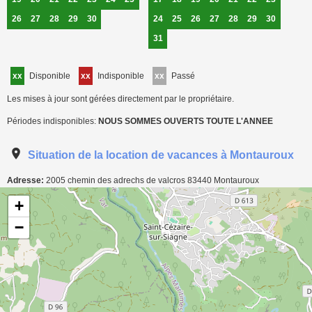
26
27
28
29
30
24
25
26
27
28
29
30
31
xx
Disponible
xx
Indisponible
xx
Passé
Les mises à jour sont gérées directement par le propriétaire.
Périodes indisponibles:
NOUS SOMMES OUVERTS TOUTE L'ANNEE
Situation de la location de vacances à Montauroux
Adresse:
2005 chemin des adrechs de valcros
83440
Montauroux
Carte de localisation de l'annonce: Chambre d'hôte à Montauroux
+
−