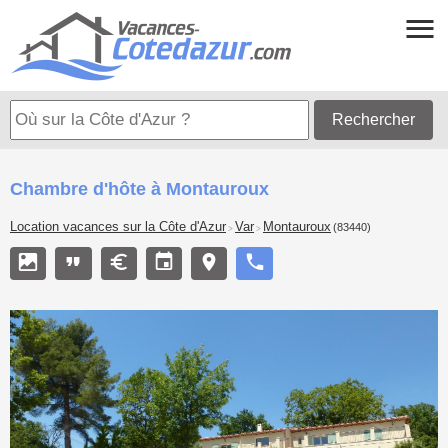
Rechercher
Chambre d'hôte à Montauroux
Location vacances sur la Côte d'Azur
Var
Montauroux
(83440)
>
>
<
>