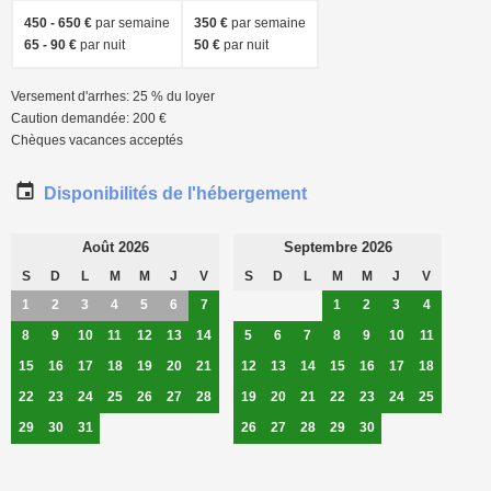
450 - 650 €
par semaine
350 €
par semaine
65 - 90 €
par nuit
50 €
par nuit
Versement d'arrhes: 25 % du loyer
Caution demandée: 200 €
Chèques vacances acceptés
Disponibilités de l'hébergement
Août 2026
Septembre 2026
S
D
L
M
M
J
V
S
D
L
M
M
J
V
1
2
3
4
5
6
7
1
2
3
4
8
9
10
11
12
13
14
5
6
7
8
9
10
11
15
16
17
18
19
20
21
12
13
14
15
16
17
18
22
23
24
25
26
27
28
19
20
21
22
23
24
25
29
30
31
26
27
28
29
30