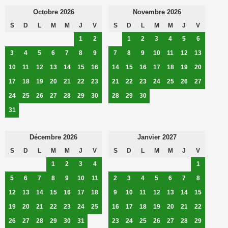
Octobre 2026
Novembre 2026
S
D
L
M
M
J
V
S
D
L
M
M
J
V
1
2
1
2
3
4
5
6
3
4
5
6
7
8
9
7
8
9
10
11
12
13
10
11
12
13
14
15
16
14
15
16
17
18
19
20
17
18
19
20
21
22
23
21
22
23
24
25
26
27
24
25
26
27
28
29
30
28
29
30
31
Décembre 2026
Janvier 2027
S
D
L
M
M
J
V
S
D
L
M
M
J
V
1
2
3
4
1
5
6
7
8
9
10
11
2
3
4
5
6
7
8
12
13
14
15
16
17
18
9
10
11
12
13
14
15
19
20
21
22
23
24
25
16
17
18
19
20
21
22
26
27
28
29
30
31
23
24
25
26
27
28
29