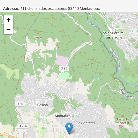
Adresse:
411 chemin des esclapieres
83440
Montauroux
Carte de localisation de l'annonce: T2 dans villa pour 5 personnes à Montauroux
+
−