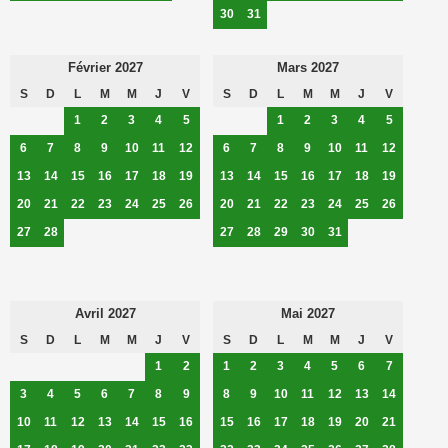
30
31
Février 2027
Mars 2027
S
D
L
M
M
J
V
S
D
L
M
M
J
V
1
2
3
4
5
1
2
3
4
5
6
7
8
9
10
11
12
6
7
8
9
10
11
12
13
14
15
16
17
18
19
13
14
15
16
17
18
19
20
21
22
23
24
25
26
20
21
22
23
24
25
26
27
28
27
28
29
30
31
Avril 2027
Mai 2027
S
D
L
M
M
J
V
S
D
L
M
M
J
V
1
2
1
2
3
4
5
6
7
3
4
5
6
7
8
9
8
9
10
11
12
13
14
10
11
12
13
14
15
16
15
16
17
18
19
20
21