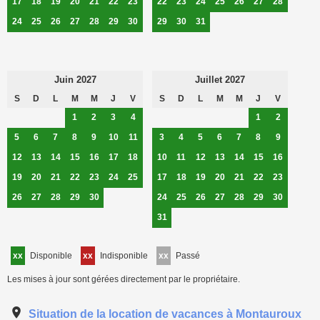
17
18
19
20
21
22
23
22
23
24
25
26
27
28
24
25
26
27
28
29
30
29
30
31
Juin 2027
Juillet 2027
S
D
L
M
M
J
V
S
D
L
M
M
J
V
1
2
3
4
1
2
5
6
7
8
9
10
11
3
4
5
6
7
8
9
12
13
14
15
16
17
18
10
11
12
13
14
15
16
19
20
21
22
23
24
25
17
18
19
20
21
22
23
26
27
28
29
30
24
25
26
27
28
29
30
31
xx
Disponible
xx
Indisponible
xx
Passé
Les mises à jour sont gérées directement par le propriétaire.
Situation de la location de vacances à Montauroux