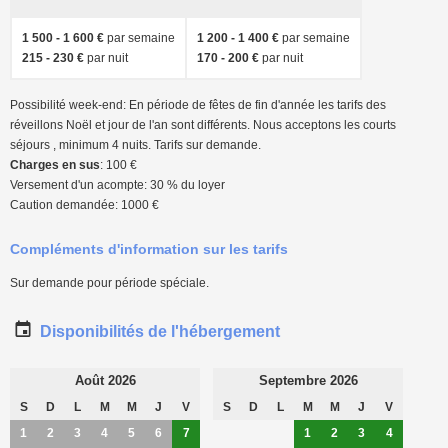
1 500 - 1 600 €
par semaine
1 200 - 1 400 €
par semaine
215 - 230 €
par nuit
170 - 200 €
par nuit
Possibilité week-end: En période de fêtes de fin d'année les tarifs des
réveillons Noël et jour de l'an sont différents. Nous acceptons les courts
séjours , minimum 4 nuits. Tarifs sur demande.
Charges en sus
: 100 €
Versement d'un acompte: 30 % du loyer
Caution demandée: 1000 €
Compléments d'information sur les tarifs
Sur demande pour période spéciale.
Disponibilités de l'hébergement
Août 2026
Septembre 2026
S
D
L
M
M
J
V
S
D
L
M
M
J
V
1
2
3
4
5
6
7
1
2
3
4