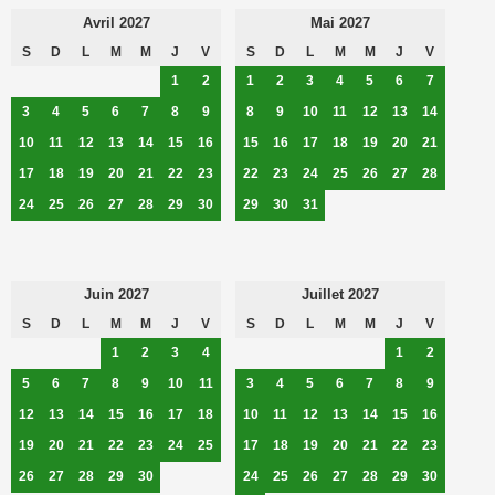
Avril 2027
Mai 2027
S
D
L
M
M
J
V
S
D
L
M
M
J
V
1
2
1
2
3
4
5
6
7
3
4
5
6
7
8
9
8
9
10
11
12
13
14
10
11
12
13
14
15
16
15
16
17
18
19
20
21
17
18
19
20
21
22
23
22
23
24
25
26
27
28
24
25
26
27
28
29
30
29
30
31
Juin 2027
Juillet 2027
S
D
L
M
M
J
V
S
D
L
M
M
J
V
1
2
3
4
1
2
5
6
7
8
9
10
11
3
4
5
6
7
8
9
12
13
14
15
16
17
18
10
11
12
13
14
15
16
19
20
21
22
23
24
25
17
18
19
20
21
22
23
26
27
28
29
30
24
25
26
27
28
29
30