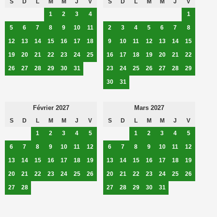
S
D
L
M
M
J
V
S
D
L
M
M
J
V
1
2
3
4
1
5
6
7
8
9
10
11
2
3
4
5
6
7
8
12
13
14
15
16
17
18
9
10
11
12
13
14
15
19
20
21
22
23
24
25
16
17
18
19
20
21
22
26
27
28
29
30
31
23
24
25
26
27
28
29
30
31
Février 2027
Mars 2027
S
D
L
M
M
J
V
S
D
L
M
M
J
V
1
2
3
4
5
1
2
3
4
5
6
7
8
9
10
11
12
6
7
8
9
10
11
12
13
14
15
16
17
18
19
13
14
15
16
17
18
19
20
21
22
23
24
25
26
20
21
22
23
24
25
26
27
28
27
28
29
30
31