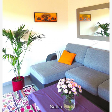
<
>
Salon