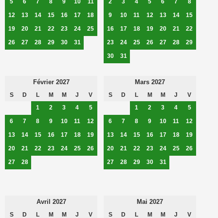
5
6
7
8
9
10
11
2
3
4
5
6
7
8
12
13
14
15
16
17
18
9
10
11
12
13
14
15
19
20
21
22
23
24
25
16
17
18
19
20
21
22
26
27
28
29
30
31
23
24
25
26
27
28
29
30
31
Février 2027
Mars 2027
S
D
L
M
M
J
V
S
D
L
M
M
J
V
1
2
3
4
5
1
2
3
4
5
6
7
8
9
10
11
12
6
7
8
9
10
11
12
13
14
15
16
17
18
19
13
14
15
16
17
18
19
20
21
22
23
24
25
26
20
21
22
23
24
25
26
27
28
27
28
29
30
31
Avril 2027
Mai 2027
S
D
L
M
M
J
V
S
D
L
M
M
J
V