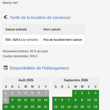
Aperçu mer
Tarifs de la location de vacances
Saison estivale
Hors saison
550 - 620 €
par semaine
Pas de location hors saison
Versement d'arrhes: 30 % du loyer
Caution demandée: 500 €
Disponibilités de l'hébergement
Août 2026
Septembre 2026
S
D
L
M
M
J
V
S
D
L
M
M
J
V
1
2
3
4
5
6
7
1
2
3
4
8
9
10
11
12
13
14
5
6
7
8
9
10
11
15
16
17
18
19
20
21
12
13
14
15
16
17
18