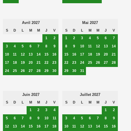
Avril 2027
Mai 2027
S
D
L
M
M
J
V
S
D
L
M
M
J
V
1
2
1
2
3
4
5
6
7
3
4
5
6
7
8
9
8
9
10
11
12
13
14
10
11
12
13
14
15
16
15
16
17
18
19
20
21
17
18
19
20
21
22
23
22
23
24
25
26
27
28
24
25
26
27
28
29
30
29
30
31
Juin 2027
Juillet 2027
S
D
L
M
M
J
V
S
D
L
M
M
J
V
1
2
3
4
1
2
5
6
7
8
9
10
11
3
4
5
6
7
8
9
12
13
14
15
16
17
18
10
11
12
13
14
15
16