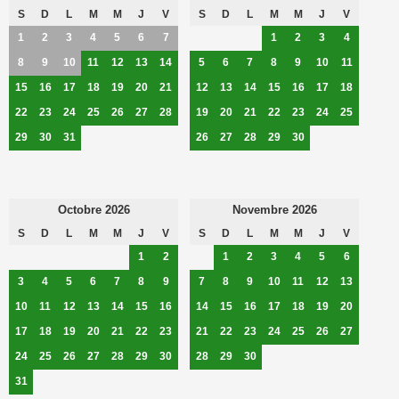
S
D
L
M
M
J
V
S
D
L
M
M
J
V
1
2
3
4
5
6
7
1
2
3
4
8
9
10
11
12
13
14
5
6
7
8
9
10
11
15
16
17
18
19
20
21
12
13
14
15
16
17
18
22
23
24
25
26
27
28
19
20
21
22
23
24
25
29
30
31
26
27
28
29
30
Octobre 2026
Novembre 2026
S
D
L
M
M
J
V
S
D
L
M
M
J
V
1
2
1
2
3
4
5
6
3
4
5
6
7
8
9
7
8
9
10
11
12
13
10
11
12
13
14
15
16
14
15
16
17
18
19
20
17
18
19
20
21
22
23
21
22
23
24
25
26
27
24
25
26
27
28
29
30
28
29
30
31