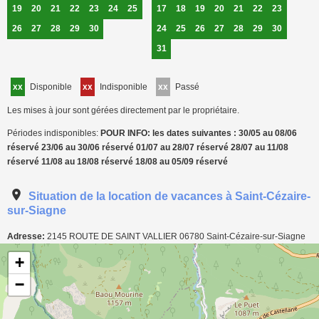
19
20
21
22
23
24
25
17
18
19
20
21
22
23
26
27
28
29
30
24
25
26
27
28
29
30
31
xx
Disponible
xx
Indisponible
xx
Passé
Les mises à jour sont gérées directement par le propriétaire.
Périodes indisponibles:
POUR INFO: les dates suivantes : 30/05 au 08/06
réservé 23/06 au 30/06 réservé 01/07 au 28/07 réservé 28/07 au 11/08
réservé 11/08 au 18/08 réservé 18/08 au 05/09 réservé
Situation de la location de vacances à Saint-Cézaire-
sur-Siagne
Adresse:
2145 ROUTE DE SAINT VALLIER
06780
Saint-Cézaire-sur-Siagne
Carte de localisation de l'annonce: Villa à Saint-Cézaire-sur-Siagne
+
−