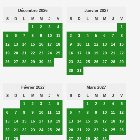
Décembre 2026
Janvier 2027
S
D
L
M
M
J
V
S
D
L
M
M
J
V
1
2
3
4
1
5
6
7
8
9
10
11
2
3
4
5
6
7
8
12
13
14
15
16
17
18
9
10
11
12
13
14
15
19
20
21
22
23
24
25
16
17
18
19
20
21
22
26
27
28
29
30
31
23
24
25
26
27
28
29
30
31
Février 2027
Mars 2027
S
D
L
M
M
J
V
S
D
L
M
M
J
V
1
2
3
4
5
1
2
3
4
5
6
7
8
9
10
11
12
6
7
8
9
10
11
12
13
14
15
16
17
18
19
13
14
15
16
17
18
19
20
21
22
23
24
25
26
20
21
22
23
24
25
26
27
28
27
28
29
30
31