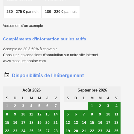
230 - 275 €
par nuit
180 - 220 €
par nuit
Versement d'un acompte
Compléments d'information sur les tarifs
Acompte de 30 à 50% à convenir
Consulter les conditions d'annulation sur notre site internet
www.masduchanoine.com
Disponibilités de l'hébergement
Août 2026
Septembre 2026
S
D
L
M
M
J
V
S
D
L
M
M
J
V
1
2
3
4
5
6
7
1
2
3
4
8
9
10
11
12
13
14
5
6
7
8
9
10
11
15
16
17
18
19
20
21
12
13
14
15
16
17
18
22
23
24
25
26
27
28
19
20
21
22
23
24
25