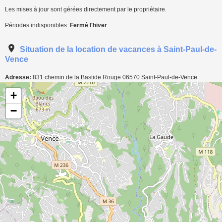
Les mises à jour sont gérées directement par le propriétaire.
Périodes indisponibles:
Fermé l'hiver
Situation de la location de vacances à Saint-Paul-de-
Vence
Adresse:
831 chemin de la Bastide Rouge
06570
Saint-Paul-de-Vence
Carte de localisation de l'annonce: 3 Chambres d'hôte dans Mas de prestige à
+
Saint-Paul-de-Vence
−