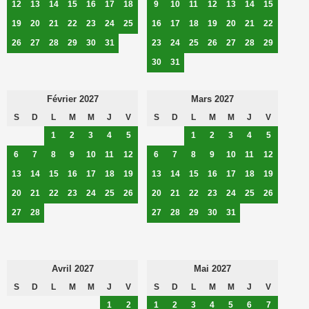
12
13
14
15
16
17
18
9
10
11
12
13
14
15
19
20
21
22
23
24
25
16
17
18
19
20
21
22
26
27
28
29
30
31
23
24
25
26
27
28
29
30
31
Février 2027
Mars 2027
S
D
L
M
M
J
V
S
D
L
M
M
J
V
1
2
3
4
5
1
2
3
4
5
6
7
8
9
10
11
12
6
7
8
9
10
11
12
13
14
15
16
17
18
19
13
14
15
16
17
18
19
20
21
22
23
24
25
26
20
21
22
23
24
25
26
27
28
27
28
29
30
31
Avril 2027
Mai 2027
S
D
L
M
M
J
V
S
D
L
M
M
J
V
1
2
1
2
3
4
5
6
7