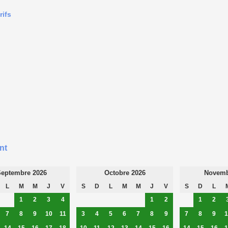
rifs
nt
eptembre 2026
Octobre 2026
Novemb
L
M
M
J
V
S
D
L
M
M
J
V
S
D
L
1
2
3
4
1
2
1
2
7
8
9
10
11
3
4
5
6
7
8
9
7
8
9
1
14
15
16
17
18
10
11
12
13
14
15
16
14
15
16
1