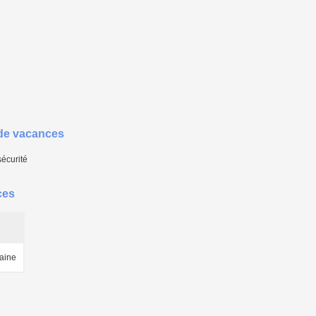
 de vacances
sécurité
ces
aine