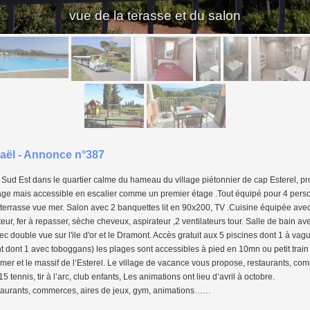
vue de la terasse et du salon
aël - Annonce n°387
ud Est dans le quartier calme du hameau du village piétonnier de cap Esterel, prox
age mais accessible en escalier comme un premier étage .Tout équipé pour 4 pers
 terrasse vue mer. Salon avec 2 banquettes lit en 90x200, TV .Cuisine équipée avec 
ateur, fer à repasser, sèche cheveux, aspirateur ,2 ventilateurs tour. Salle de bain
c double vue sur l'ile d'or et le Dramont. Accès gratuit aux 5 piscines dont 1 à vag
 dont 1 avec toboggans) les plages sont accessibles à pied en 10mn ou petit train gr
mer et le massif de l’Esterel. Le village de vacance vous propose, restaurants, c
15 tennis, tir à l’arc, club enfants, Les animations ont lieu d’avril à octobre.
estaurants, commerces, aires de jeux, gym, animations……