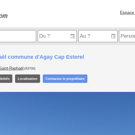
Espace 
aël commune d'Agay Cap Esterel
Saint-Raphaël
(83700)
biltés
Localisation
Contactez le propriétaire