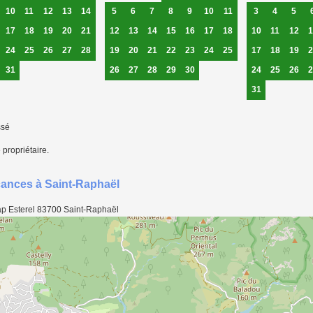
10
11
12
13
14
5
6
7
8
9
10
11
3
4
5
17
18
19
20
21
12
13
14
15
16
17
18
10
11
12
1
24
25
26
27
28
19
20
21
22
23
24
25
17
18
19
2
31
26
27
28
29
30
24
25
26
2
31
ssé
 propriétaire.
acances à Saint-Raphaël
p Esterel
83700
Saint-Raphaël
gay Cap Esterel