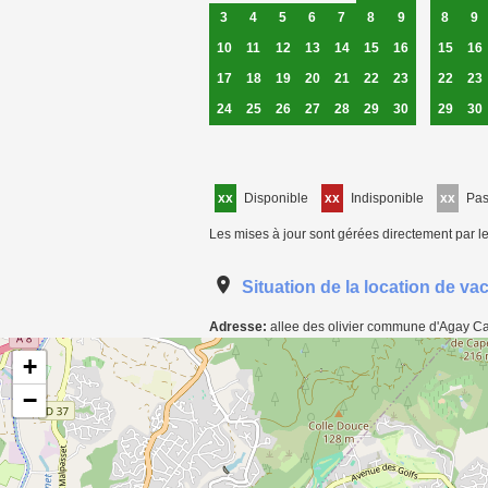
3
4
5
6
7
8
9
8
9
10
11
12
13
14
15
16
15
16
17
18
19
20
21
22
23
22
23
24
25
26
27
28
29
30
29
30
xx
Disponible
xx
Indisponible
xx
Pa
Les mises à jour sont gérées directement par le
Situation de la location de v
Adresse:
allee des olivier commune d'Agay Ca
Carte de localisation de l'annonce: Appartement T2 à Saint-Raphaël commune d'A
+
−