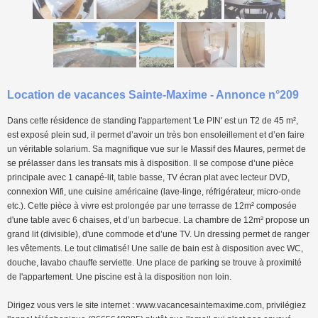
Location de vacances Sainte-Maxime - Annonce n°209
Dans cette résidence de standing l'appartement 'Le PIN' est un T2 de 45 m²,
est exposé plein sud, il permet d’avoir un très bon ensoleillement et d’en faire
un véritable solarium. Sa magnifique vue sur le Massif des Maures, permet de
se prélasser dans les transats mis à disposition. Il se compose d’une pièce
principale avec 1 canapé-lit, table basse, TV écran plat avec lecteur DVD,
connexion Wifi, une cuisine américaine (lave-linge, réfrigérateur, micro-onde
etc.). Cette pièce à vivre est prolongée par une terrasse de 12m² composée
d'une table avec 6 chaises, et d’un barbecue. La chambre de 12m² propose un
grand lit (divisible), d'une commode et d’une TV. Un dressing permet de ranger
les vêtements. Le tout climatisé! Une salle de bain est à disposition avec WC,
douche, lavabo chauffe serviette. Une place de parking se trouve à proximité
de l'appartement. Une piscine est à la disposition non loin.
Dirigez vous vers le site internet : www.vacancesaintemaxime.com, privilégiez