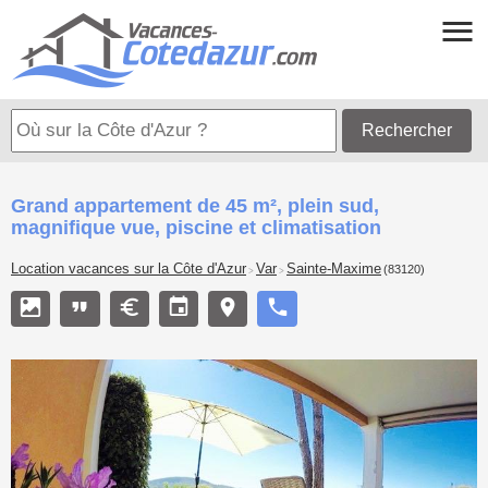
Rechercher
Grand appartement de 45 m², plein sud,
magnifique vue, piscine et climatisation
Location vacances sur la Côte d'Azur
Var
Sainte-Maxime
(83120)
>
>