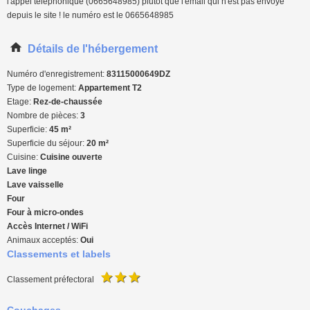
l'appel téléphonique (0665648985) plutôt que l'email qui n'est pas envoyé
depuis le site ! le numéro est le 0665648985
Détails de l'hébergement
Numéro d'enregistrement:
83115000649DZ
Type de logement:
Appartement T2
Etage:
Rez-de-chaussée
Nombre de pièces:
3
Superficie:
45 m²
Superficie du séjour:
20 m²
Cuisine:
Cuisine ouverte
Lave linge
Lave vaisselle
Four
Four à micro-ondes
Accès Internet / WiFi
Animaux acceptés:
Oui
Classements et labels
Classement préfectoral
Couchages