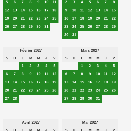
5
6
7
8
9
10
11
2
3
4
5
6
7
8
12
13
14
15
16
17
18
9
10
11
12
13
14
15
19
20
21
22
23
24
25
16
17
18
19
20
21
22
26
27
28
29
30
31
23
24
25
26
27
28
29
30
31
Février 2027
Mars 2027
S
D
L
M
M
J
V
S
D
L
M
M
J
V
1
2
3
4
5
1
2
3
4
5
6
7
8
9
10
11
12
6
7
8
9
10
11
12
13
14
15
16
17
18
19
13
14
15
16
17
18
19
20
21
22
23
24
25
26
20
21
22
23
24
25
26
27
28
27
28
29
30
31
Avril 2027
Mai 2027
S
D
L
M
M
J
V
S
D
L
M
M
J
V