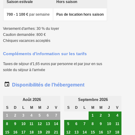
Saison estivale
Hors saison
700 - 1 100 €
par semaine
Pas de location hors saison
Versement d'arrhes: 30 % du loyer
Caution demandée: 800 €
Chèques vacances acceptés
Compléments d'information sur les tarifs
Taxes de séjour d'1,65 euros par personne et par jour en sus
solde du séjour à l'arrivée
Disponibilités de l'hébergement
Août 2026
Septembre 2026
S
D
L
M
M
J
V
S
D
L
M
M
J
V
1
2
3
4
5
6
7
1
2
3
4
8
9
10
11
12
13
14
5
6
7
8
9
10
11
15
16
17
18
19
20
21
12
13
14
15
16
17
18