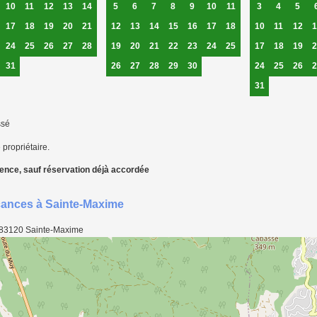
10
11
12
13
14
5
6
7
8
9
10
11
3
4
5
17
18
19
20
21
12
13
14
15
16
17
18
10
11
12
1
24
25
26
27
28
19
20
21
22
23
24
25
17
18
19
2
31
26
27
28
29
30
24
25
26
2
31
ssé
 propriétaire.
ence, sauf réservation déjà accordée
acances à Sainte-Maxime
83120
Sainte-Maxime