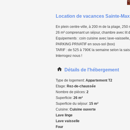
Location de vacances Sainte-Max
En plein centre-ville, à 200 m de la plage, 25
26 m² comprenant un séjour, chambre avec lit d
Equipements : coin cuisine avec lave-vaisselle, 
PARKING PRIVATIF en sous-sol (box)
TARIF : de 525 à 790€ la semaine selon la sai
Interrogez nous !
Détails de l'hébergement
Type de logement:
Appartement T2
Etage:
Rez-de-chaussée
Nombre de pièces:
2
Superficie:
26 m²
Superficie du séjour:
15 m²
Cuisine:
Cuisine ouverte
Lave linge
Lave vaisselle
Four