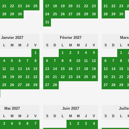
21
22
23
24
25
17
18
19
20
21
22
23
21
22
23
2
28
29
30
24
25
26
27
28
29
30
28
29
30
31
Janvier 2027
Février 2027
Mars
L
M
M
J
V
S
D
L
M
M
J
V
S
D
L
1
1
2
3
4
5
1
4
5
6
7
8
6
7
8
9
10
11
12
6
7
8
11
12
13
14
15
13
14
15
16
17
18
19
13
14
15
1
18
19
20
21
22
20
21
22
23
24
25
26
20
21
22
2
25
26
27
28
29
27
28
27
28
29
3
Mai 2027
Juin 2027
Juille
L
M
M
J
V
S
D
L
M
M
J
V
S
D
L
3
4
5
6
7
1
2
3
4