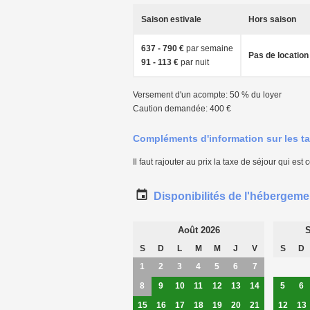
Saison estivale
Hors saison
637 - 790 €
par semaine
Pas de location
91 - 113 €
par nuit
Versement d'un acompte: 50 % du loyer
Caution demandée: 400 €
Compléments d'information sur les ta
Il faut rajouter au prix la taxe de séjour qui est
Disponibilités de l'hébergeme
Août 2026
S
S
D
L
M
M
J
V
S
D
1
2
3
4
5
6
7
8
9
10
11
12
13
14
5
6
15
16
17
18
19
20
21
12
13