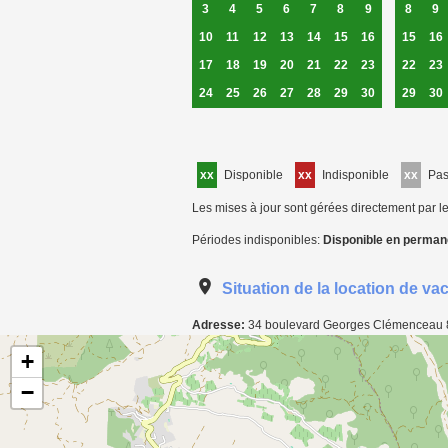
3
4
5
6
7
8
9
8
9
10
11
12
13
14
15
16
15
16
17
18
19
20
21
22
23
22
23
24
25
26
27
28
29
30
29
30
xx
Disponible
xx
Indisponible
xx
Pa
Les mises à jour sont gérées directement par le
Périodes indisponibles:
Disponible en perman
Situation de la location de v
Adresse:
34 boulevard Georges Clémenceau
Carte de localisation de l'annonce: Appartement T2 à Sainte-Maxime
+
−