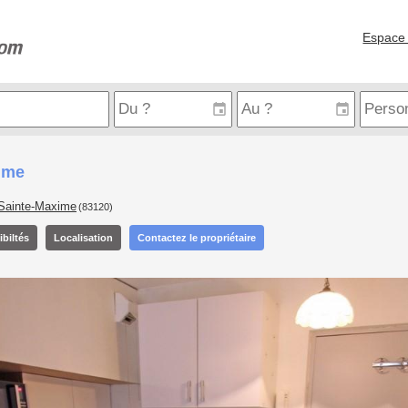
Espace 
ime
Sainte-Maxime
(83120)
biltés
Localisation
Contactez le propriétaire