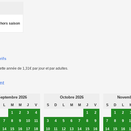
 hors saison
rifs
 cette année de 1,31€ par jour et par adultes.
nt
eptembre 2026
Octobre 2026
Novemb
L
M
M
J
V
S
D
L
M
M
J
V
S
D
L
1
2
3
4
1
2
1
2
7
8
9
10
11
3
4
5
6
7
8
9
7
8
9
1
14
15
16
17
18
10
11
12
13
14
15
16
14
15
16
1