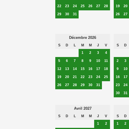
22
23
24
25
26
27
28
19
20
29
30
31
26
27
Décembre 2026
S
D
L
M
M
J
V
S
D
1
2
3
4
5
6
7
8
9
10
11
2
3
12
13
14
15
16
17
18
9
10
19
20
21
22
23
24
25
16
17
26
27
28
29
30
31
23
24
30
31
Avril 2027
S
D
L
M
M
J
V
S
D
1
2
1
2