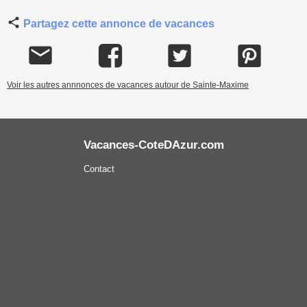
Partagez cette annonce de vacances
Voir les autres annnonces de vacances autour de Sainte-Maxime
Vacances-CoteDAzur.com
Contact
Mentions légales
Conditions Générales de Vente
Carte de la côte d'Azur
Locations au Pays Basque