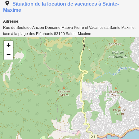
Situation de la location de vacances à Sainte-
Maxime
Adresse:
Rue du Souleido Ancien Domaine Maeva Pierre et Vacances à Sainte Maxime,
face à la plage des Eléphants
83120
Sainte-Maxime
Carte de localisation de l'annonce: Appartement 2 à 4 personnes à Sainte-Maxime
+
200m plage
−