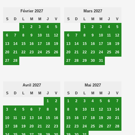
Février 2027
Mars 2027
S
D
L
M
M
J
V
S
D
L
M
M
J
V
1
2
3
4
5
1
2
3
4
5
6
7
8
9
10
11
12
6
7
8
9
10
11
12
13
14
15
16
17
18
19
13
14
15
16
17
18
19
20
21
22
23
24
25
26
20
21
22
23
24
25
26
27
28
27
28
29
30
31
Avril 2027
Mai 2027
S
D
L
M
M
J
V
S
D
L
M
M
J
V
1
2
1
2
3
4
5
6
7
3
4
5
6
7
8
9
8
9
10
11
12
13
14
10
11
12
13
14
15
16
15
16
17
18
19
20
21
17
18
19
20
21
22
23
22
23
24
25
26
27
28
24
25
26
27
28
29
30
29
30
31