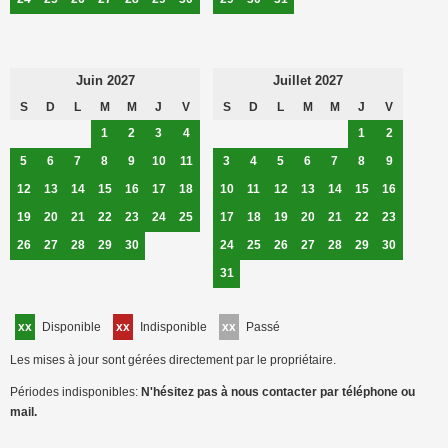
Juin 2027
Juillet 2027
S
D
L
M
M
J
V
S
D
L
M
M
J
V
1
2
3
4
1
2
5
6
7
8
9
10
11
3
4
5
6
7
8
9
12
13
14
15
16
17
18
10
11
12
13
14
15
16
19
20
21
22
23
24
25
17
18
19
20
21
22
23
26
27
28
29
30
24
25
26
27
28
29
30
31
xx
Disponible
xx
Indisponible
xx
Passé
Les mises à jour sont gérées directement par le propriétaire.
Périodes indisponibles:
N'hésitez pas à nous contacter par téléphone ou
mail.