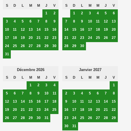
S
D
L
M
M
J
V
S
D
L
M
M
J
V
1
2
1
2
3
4
5
6
3
4
5
6
7
8
9
7
8
9
10
11
12
13
10
11
12
13
14
15
16
14
15
16
17
18
19
20
17
18
19
20
21
22
23
21
22
23
24
25
26
27
24
25
26
27
28
29
30
28
29
30
31
Décembre 2026
Janvier 2027
S
D
L
M
M
J
V
S
D
L
M
M
J
V
1
2
3
4
1
5
6
7
8
9
10
11
2
3
4
5
6
7
8
12
13
14
15
16
17
18
9
10
11
12
13
14
15
19
20
21
22
23
24
25
16
17
18
19
20
21
22
26
27
28
29
30
31
23
24
25
26
27
28
29
30
31