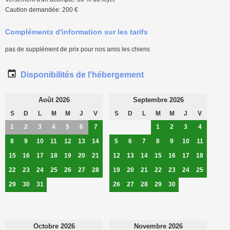
Caution demandée: 200 €
Compléments d'information sur les tarifs
pas de supplément de prix pour nos amis les chiens
Disponibilités de l'hébergement
Août 2026
Septembre 2026
S
D
L
M
M
J
V
S
D
L
M
M
J
V
1
2
3
4
5
6
7
1
2
3
4
8
9
10
11
12
13
14
5
6
7
8
9
10
11
15
16
17
18
19
20
21
12
13
14
15
16
17
18
22
23
24
25
26
27
28
19
20
21
22
23
24
25
29
30
31
26
27
28
29
30
Octobre 2026
Novembre 2026