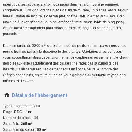
moustiquaires, appareils anti-moustiques dans le jardin,cuisine équipée,
congélateur, 6 lits king, grands placards, literie fournie, 14 pièces, vaste séjour,
bureau, salon de lecture, TV écran plat, chaîne Hi-fi, Internet Wifi. Cave avec
machine à laver, séchoir. Sous-sol aménagé: mini-salon, table de ping-pong,
cellier, local de rangement pour vélos, barbecue, sièges et salon de jardin,
parasols...
Dans ce jardin de 3300 m², situé plein sud, de petits sentiers paysagers vous
permettront de partir à la découverte des plantes. Quelques aires de repos
vous accueilleront dans cet environnement exceptionnel où se mêlent le chant
des oiseaux et le caquètement des cigales ; ne ratez pas la curiosité des
lézards, ils disparaissent rapidement sous un îlot de fleurs. A l’ombre des
chênes et des pins, en toute quiétude vous goûterez au véritable voyage des
arômes et des sens
Détails de l'hébergement
Type de logement:
Villa
Etage:
RDC + 1er
Nombre de pièces:
10
Superficie:
265 m²
Superficie du séjour:
60 m²