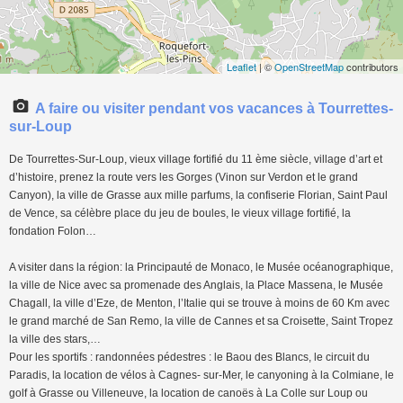
Leaflet
| ©
OpenStreetMap
contributors
A faire ou visiter pendant vos vacances à Tourrettes-
sur-Loup
De Tourrettes-Sur-Loup, vieux village fortifié du 11 ème siècle, village d’art et
d’histoire, prenez la route vers les Gorges (Vinon sur Verdon et le grand
Canyon), la ville de Grasse aux mille parfums, la confiserie Florian, Saint Paul
de Vence, sa célèbre place du jeu de boules, le vieux village fortifié, la
fondation Folon…
A visiter dans la région: la Principauté de Monaco, le Musée océanographique,
la ville de Nice avec sa promenade des Anglais, la Place Massena, le Musée
Chagall, la ville d’Eze, de Menton, l’Italie qui se trouve à moins de 60 Km avec
le grand marché de San Remo, la ville de Cannes et sa Croisette, Saint Tropez
la ville des stars,…
Pour les sportifs : randonnées pédestres : le Baou des Blancs, le circuit du
Paradis, la location de vélos à Cagnes- sur-Mer, le canyoning à la Colmiane, le
golf à Grasse ou Villeneuve, la location de canoës à La Colle sur Loup ou