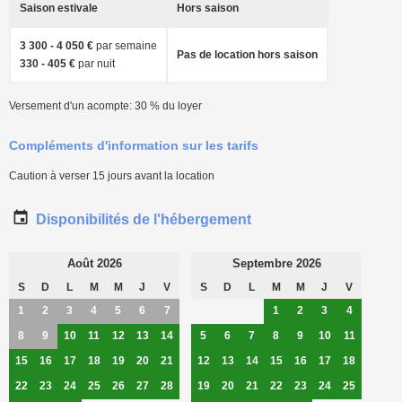
Saison estivale
Hors saison
3 300 - 4 050 €
par semaine
Pas de location hors saison
330 - 405 €
par nuit
Versement d'un acompte: 30 % du loyer
Compléments d'information sur les tarifs
Caution à verser 15 jours avant la location
Disponibilités de l'hébergement
Août 2026
Septembre 2026
S
D
L
M
M
J
V
S
D
L
M
M
J
V
1
2
3
4
5
6
7
1
2
3
4
8
9
10
11
12
13
14
5
6
7
8
9
10
11
15
16
17
18
19
20
21
12
13
14
15
16
17
18
22
23
24
25
26
27
28
19
20
21
22
23
24
25