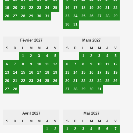
19
20
21
22
23
24
25
16
17
18
19
20
21
22
26
27
28
29
30
31
23
24
25
26
27
28
29
30
31
Février 2027
Mars 2027
S
D
L
M
M
J
V
S
D
L
M
M
J
V
1
2
3
4
5
1
2
3
4
5
6
7
8
9
10
11
12
6
7
8
9
10
11
12
13
14
15
16
17
18
19
13
14
15
16
17
18
19
20
21
22
23
24
25
26
20
21
22
23
24
25
26
27
28
27
28
29
30
31
Avril 2027
Mai 2027
S
D
L
M
M
J
V
S
D
L
M
M
J
V
1
2
1
2
3
4
5
6
7