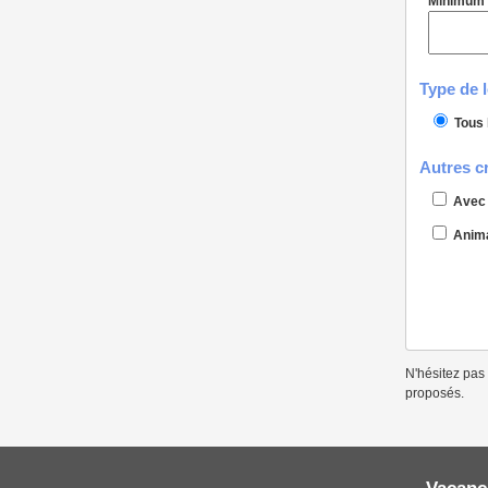
Minimum
Type de 
Tous 
Autres cr
Avec 
Anima
N'hésitez pas 
proposés.
Vacanc