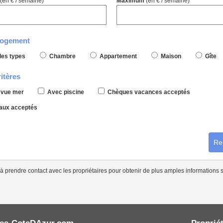
(en € / semaine)
Maximum
(en € / semaine)
logement
les types
Chambre
Appartement
Maison
Gîte
itères
vue mer
Avec piscine
Chèques vacances acceptés
ux acceptés
Re
à prendre contact avec les propriétaires pour obtenir de plus amples informations s
es-CoteDAzur.com
Propriét