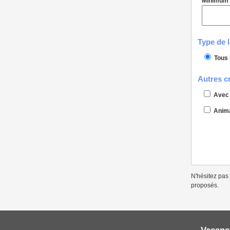
Minimum
Type de 
Tous 
Autres cr
Avec 
Anima
N'hésitez pas 
proposés.
Vacanc