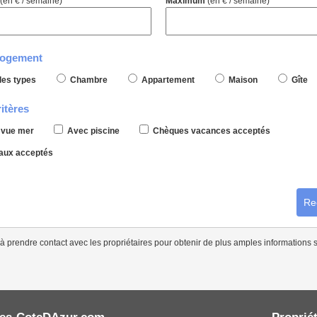
(en € / semaine)
Maximum
(en € / semaine)
logement
les types
Chambre
Appartement
Maison
Gîte
itères
vue mer
Avec piscine
Chèques vacances acceptés
ux acceptés
Re
à prendre contact avec les propriétaires pour obtenir de plus amples informations s
es-CoteDAzur.com
Propriét