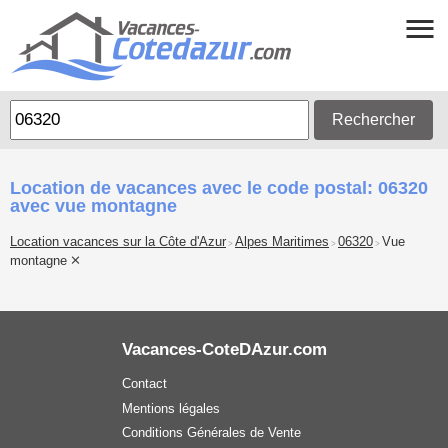
Rechercher
Location de vacances avec le code postal: 06320
avec vue montagne
Location vacances sur la Côte d'Azur
Alpes Maritimes
06320
Vue
>
>
>
montagne
Vacances-CoteDAzur.com
Contact
Mentions légales
Conditions Générales de Vente