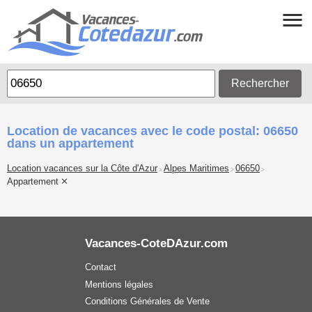
Rechercher
Location de vacances avec le code postal: 06650
dans un appartement
Location vacances sur la Côte d'Azur
Alpes Maritimes
06650
>
>
>
Appartement
Vacances-CoteDAzur.com
Contact
Mentions légales
Conditions Générales de Vente