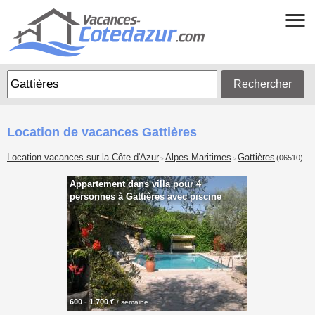
Rechercher
Location de vacances Gattières
Location vacances sur la Côte d'Azur
Alpes Maritimes
Gattières
(06510)
>
>
Appartement dans villa pour 4
personnes à Gattières avec piscine
600 - 1 700 €
/ semaine