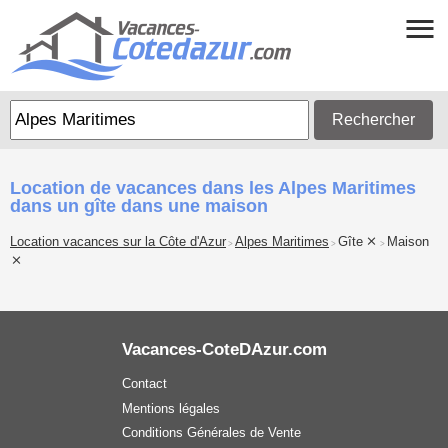
Rechercher
Location de vacances dans les Alpes Maritimes
dans un gîte dans une maison
Location vacances sur la Côte d'Azur
Alpes Maritimes
Gîte
Maison
>
>
>
Vacances-CoteDAzur.com
Contact
Mentions légales
Conditions Générales de Vente