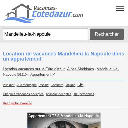
Rechercher
Location de vacances Mandelieu-la-Napoule dans
un appartement
Location vacances sur la Côte d'Azur
Alpes Maritimes
Mandelieu-la-
>
>
Napoule
Appartement
(06210)
>
Vue mer
Vue montagne
Piscine
Chambre
Maison
Gîte
Chèques vacances acceptés
Animaux acceptés
10+ personnes
Recherche avancée
Appartement T2 à Mandelieu-la-Napoule