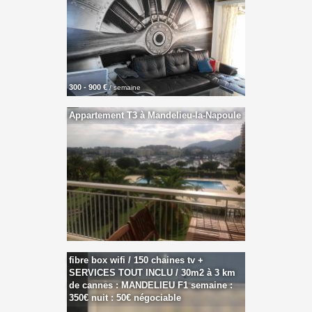
300 - 900 €
/ semaine
Appartement T3 à Mandelieu-la-Napoule
fibre box wifi / 150 chaines tv +
SERVICES TOUT INCLU / 30m2 à 3 km
de cannes : MANDELIEU F1 semaine :
350€ nuit : 50€ négociable