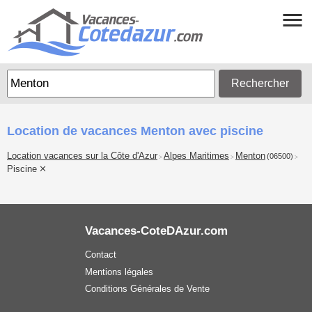
Rechercher
Location de vacances Menton avec piscine
Location vacances sur la Côte d'Azur
Alpes Maritimes
Menton
(06500)
>
>
>
Piscine
Vacances-CoteDAzur.com
Contact
Mentions légales
Conditions Générales de Vente