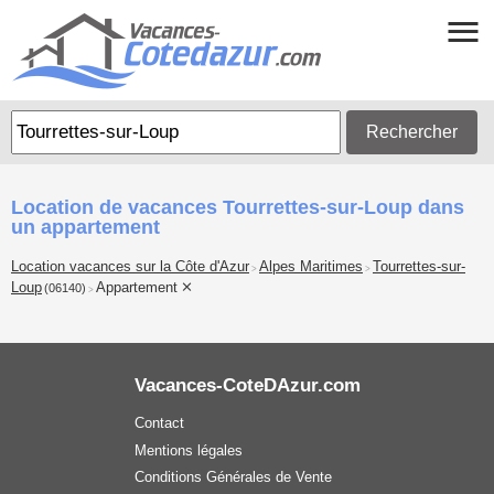
Rechercher
Location de vacances Tourrettes-sur-Loup dans
un appartement
Location vacances sur la Côte d'Azur
Alpes Maritimes
Tourrettes-sur-
>
>
Loup
Appartement
(06140)
>
Vacances-CoteDAzur.com
Contact
Mentions légales
Conditions Générales de Vente