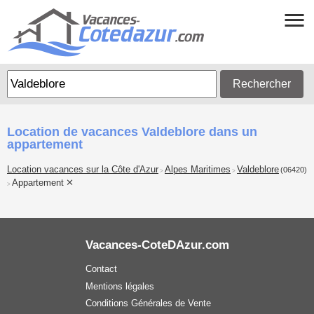
Rechercher
Location de vacances Valdeblore dans un
appartement
Location vacances sur la Côte d'Azur
Alpes Maritimes
Valdeblore
(06420)
>
>
Appartement
>
Vacances-CoteDAzur.com
Contact
Mentions légales
Conditions Générales de Vente