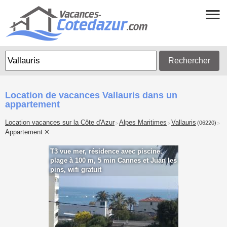
Rechercher
Location de vacances Vallauris dans un
appartement
Location vacances sur la Côte d'Azur
Alpes Maritimes
Vallauris
(06220)
>
>
>
Appartement
T3 vue mer, résidence avec piscine,
plage à 100 m, 5 min Cannes et Juan les
pins, wifi gratuit