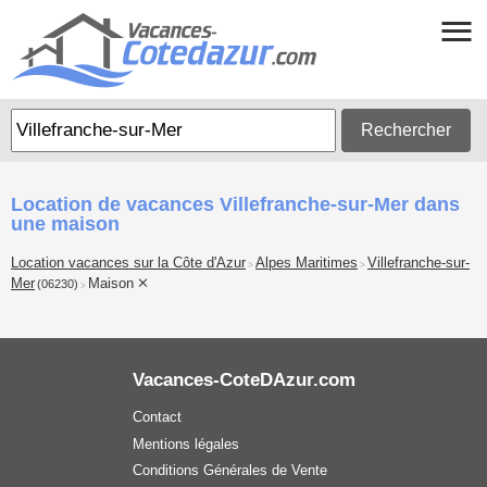
Rechercher
Location de vacances Villefranche-sur-Mer dans
une maison
Location vacances sur la Côte d'Azur
Alpes Maritimes
Villefranche-sur-
>
>
Mer
Maison
(06230)
>
Vacances-CoteDAzur.com
Contact
Mentions légales
Conditions Générales de Vente