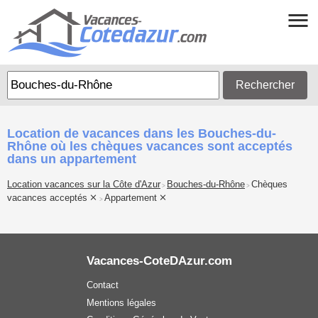
Rechercher
Location de vacances dans les Bouches-du-
Rhône où les chèques vacances sont acceptés
dans un appartement
Location vacances sur la Côte d'Azur
Bouches-du-Rhône
Chèques
>
>
vacances acceptés
Appartement
>
Vacances-CoteDAzur.com
Contact
Mentions légales