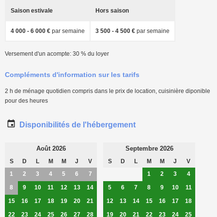
Saison estivale
Hors saison
4 000 - 6 000 €
par semaine
3 500 - 4 500 €
par semaine
Versement d'un acompte: 30 % du loyer
Compléments d'information sur les tarifs
2 h de ménage quotidien compris dans le prix de location, cuisinière diponible
pour des heures
Disponibilités de l'hébergement
Août 2026
Septembre 2026
S
D
L
M
M
J
V
S
D
L
M
M
J
V
1
2
3
4
5
6
7
1
2
3
4
8
9
10
11
12
13
14
5
6
7
8
9
10
11
15
16
17
18
19
20
21
12
13
14
15
16
17
18
22
23
24
25
26
27
28
19
20
21
22
23
24
25