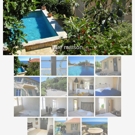
<
>
Vue maison