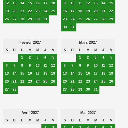
12
13
14
15
16
17
18
9
10
11
12
13
14
15
19
20
21
22
23
24
25
16
17
18
19
20
21
22
26
27
28
29
30
31
23
24
25
26
27
28
29
30
31
Février 2027
Mars 2027
S
D
L
M
M
J
V
S
D
L
M
M
J
V
1
2
3
4
5
1
2
3
4
5
6
7
8
9
10
11
12
6
7
8
9
10
11
12
13
14
15
16
17
18
19
13
14
15
16
17
18
19
20
21
22
23
24
25
26
20
21
22
23
24
25
26
27
28
27
28
29
30
31
Avril 2027
Mai 2027
S
D
L
M
M
J
V
S
D
L
M
M
J
V
1
2
1
2
3
4
5
6
7