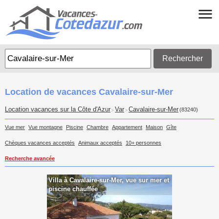
Rechercher
Location de vacances Cavalaire-sur-Mer
Location vacances sur la Côte d'Azur
Var
Cavalaire-sur-Mer
(83240)
>
>
Vue mer
Vue montagne
Piscine
Chambre
Appartement
Maison
Gîte
Chèques vacances acceptés
Animaux acceptés
10+ personnes
Recherche avancée
Villa à Cavalaire-sur-Mer, vue sur mer et
piscine chauffée