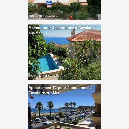
360 - 710 €
/ semaine
Maison pour 8 personnes à Cavalaire-
sur-Mer
3 500 - 6 000 €
/ semaine
Appartement T2 pour 4 personnes à
Cavalaire-sur-Mer