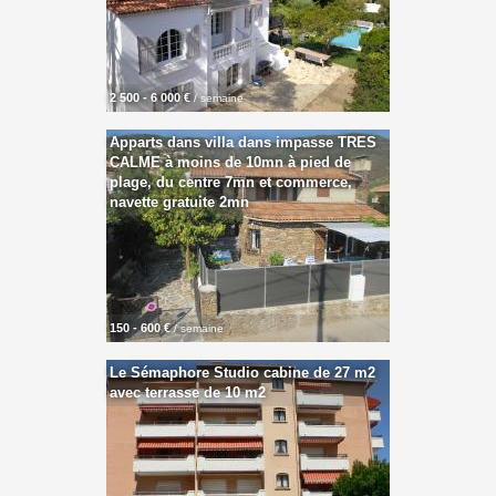
2 500 - 6 000 €
/ semaine
Apparts dans villa dans impasse TRES
CALME à moins de 10mn à pied de
plage, du centre 7mn et commerce,
navette gratuite 2mn
150 - 600 €
/ semaine
Le Sémaphore Studio cabine de 27 m2
avec terrasse de 10 m2