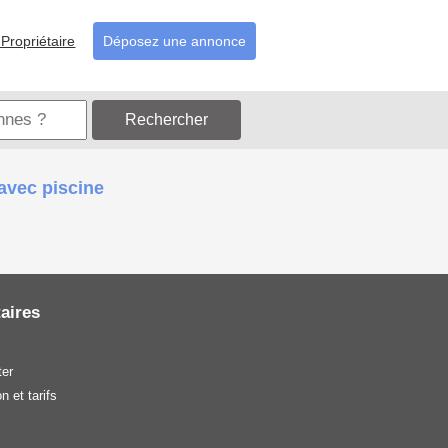
Propriétaire
Déposez une annonce
Rechercher
avec piscine
aires
er
n et tarifs