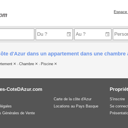
Espace 
Côte d'Azur dans un appartement dans une chambre 
rtement
Chambre
Piscine
>
>
es-CoteDAzur.com
Propriét
Carte de la côte d'Azur
S'inscrire
légales
Locations au Pays Basque
Se connect
s Générales de Vente
Présentatio