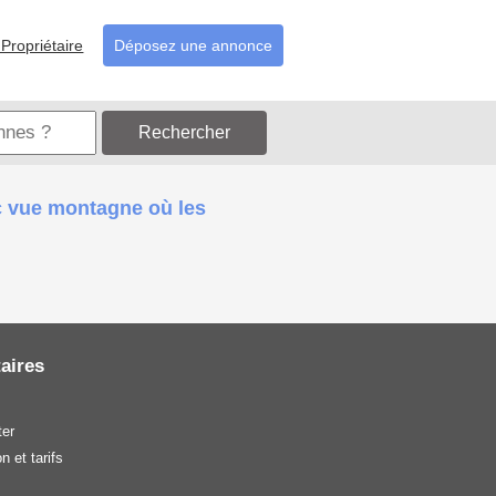
Propriétaire
Déposez une annonce
Rechercher
c vue montagne où les
aires
er
n et tarifs