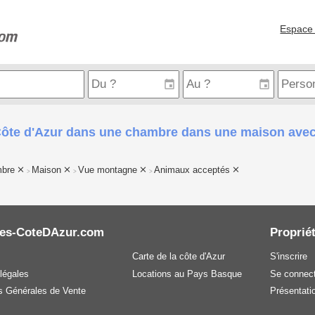
Espace 
 Côte d'Azur dans une chambre dans une maison ave
bre
Maison
Vue montagne
Animaux acceptés
>
>
>
es-CoteDAzur.com
Propriét
Carte de la côte d'Azur
S'inscrire
légales
Locations au Pays Basque
Se connect
s Générales de Vente
Présentatio