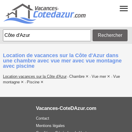
Rechercher
Location de vacances sur la Côte d'Azur dans
une chambre avec vue mer avec vue montagne
avec piscine
Location vacances sur la Côte d'Azur
Chambre
Vue mer
Vue
>
>
>
montagne
Piscine
>
Vacances-CoteDAzur.com
Contact
Mentions légales