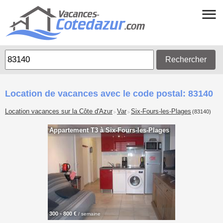
Rechercher
Location de vacances avec le code postal: 83140
Location vacances sur la Côte d'Azur
Var
Six-Fours-les-Plages
(83140)
>
>
Appartement T3 à Six-Fours-les-Plages
300 - 800 €
/ semaine