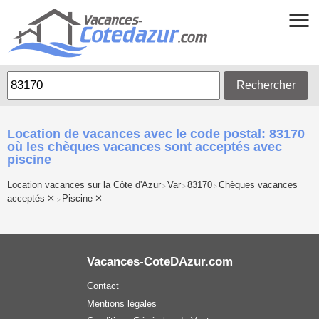
Rechercher
Location de vacances avec le code postal: 83170
où les chèques vacances sont acceptés avec
piscine
Location vacances sur la Côte d'Azur
Var
83170
Chèques vacances
>
>
>
acceptés
Piscine
>
Vacances-CoteDAzur.com
Contact
Mentions légales