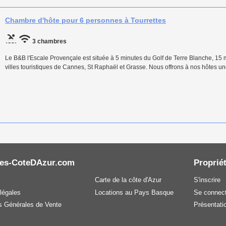
Chambre d'hôte pour 6 personnes à Tourrettes
3 chambres
Le B&B l'Escale Provençale est située à 5 minutes du Golf de Terre Blanche, 15
villes touristiques de Cannes, St Raphaël et Grasse. Nous offrons à nos hôtes une
es-CoteDAzur.com
Propriét
Carte de la côte d'Azur
S'inscrire
légales
Locations au Pays Basque
Se connect
s Générales de Vente
Présentatio