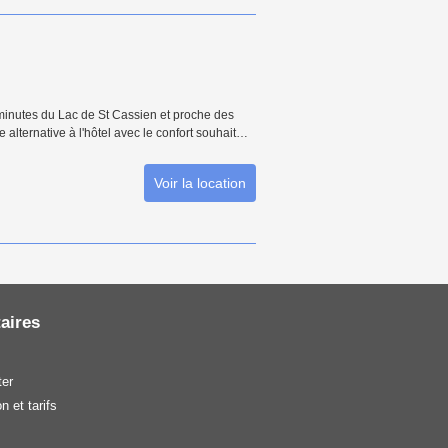
 minutes du Lac de St Cassien et proche des
 alternative à l'hôtel avec le confort souhait…
Voir la location
aires
er
n et tarifs