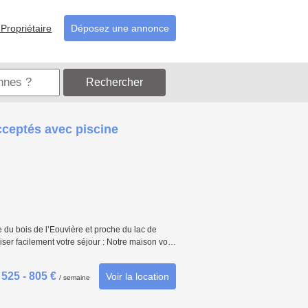
Propriétaire
Déposez une annonce
Rechercher
cceptés avec piscine
 du bois de l’Eouvière et proche du lac de
iser facilement votre séjour : Notre maison vo…
525 - 805 €
Voir la location
/ semaine