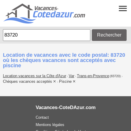
Rechercher
Location de vacances avec le code postal: 83720
où les chèques vacances sont acceptés avec
piscine
Location vacances sur la Côte d'Azur
Var
Trans-en-Provence
(83720)
>
>
>
Chèques vacances acceptés
Piscine
>
Vacances-CoteDAzur.com
Contact
Mentions légales