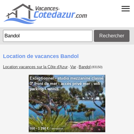
Rechercher
Location de vacances Bandol
Location vacances sur la Côte d'Azur
Var
Bandol
(83150)
>
>
Exceptionnel - studio mezzanine classé
3* front de mer - accès privé mer - wifi -
parking - tennis
550 - 1 290 €
/ semaine