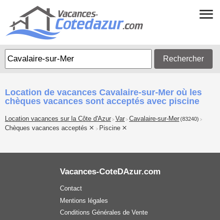
Rechercher
Location de vacances Cavalaire-sur-Mer où les
chèques vacances sont acceptés avec piscine
Location vacances sur la Côte d'Azur
Var
Cavalaire-sur-Mer
(83240)
>
>
>
Chèques vacances acceptés
Piscine
>
Vacances-CoteDAzur.com
Contact
Mentions légales
Conditions Générales de Vente