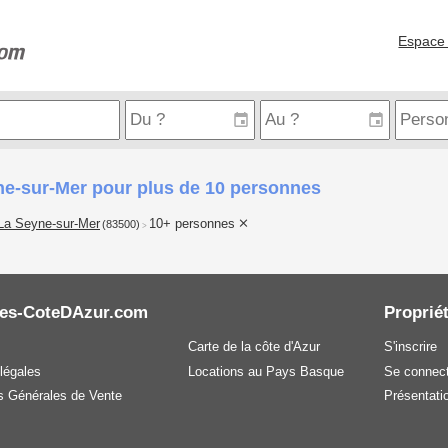
Espace 
ne-sur-Mer pour plus de 10 personnes
La Seyne-sur-Mer
10+ personnes
(83500)
>
es-CoteDAzur.com
Propriét
Carte de la côte d'Azur
S'inscrire
légales
Locations au Pays Basque
Se connect
s Générales de Vente
Présentatio