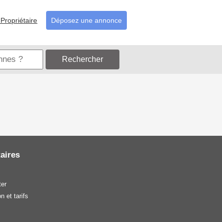
Propriétaire
Déposez une annonce
Rechercher
aires
er
n et tarifs