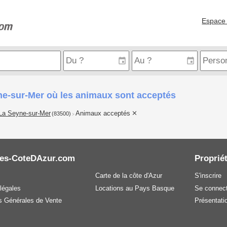
Espace 
e-sur-Mer où les animaux sont acceptés
La Seyne-sur-Mer
Animaux acceptés
(83500)
>
es-CoteDAzur.com
Propriét
Carte de la côte d'Azur
S'inscrire
légales
Locations au Pays Basque
Se connect
s Générales de Vente
Présentatio