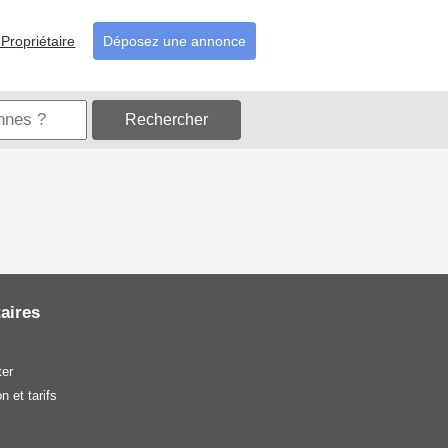
Propriétaire
Déposez une annonce
Rechercher
aires
er
n et tarifs