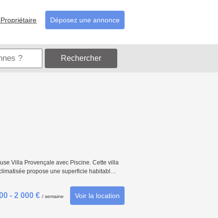
Propriétaire
Déposez une annonce
Rechercher
 Villa Provençale avec Piscine. Cette villa
t climatisée propose une superficie habitabl…
00 - 2 000 €
Voir la location
/ semaine