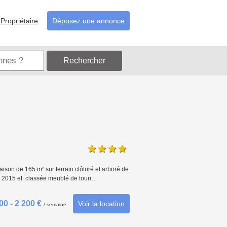
Propriétaire
Déposez une annonce
Rechercher
son de 165 m² sur terrain clôturé et arboré de
 en 2015 et classée meublé de touri…
00 - 2 200 €
Voir la location
/ semaine