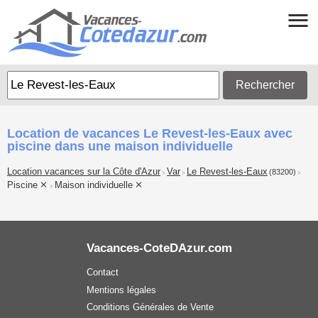
Rechercher
Location de vacances Le Revest-les-Eaux avec
piscine dans une maison individuelle
Location vacances sur la Côte d'Azur
Var
Le Revest-les-Eaux
(83200)
>
>
>
Piscine
Maison individuelle
>
Vacances-CoteDAzur.com
Contact
Mentions légales
Conditions Générales de Vente