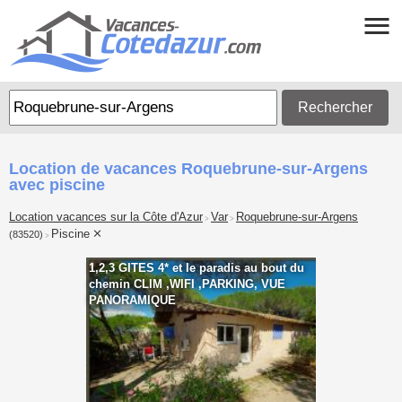
Rechercher
Location de vacances Roquebrune-sur-Argens
avec piscine
Location vacances sur la Côte d'Azur
Var
Roquebrune-sur-Argens
>
>
Piscine
(83520)
>
1,2,3 GITES 4* et le paradis au bout du
chemin CLIM ,WIFI ,PARKING, VUE
PANORAMIQUE