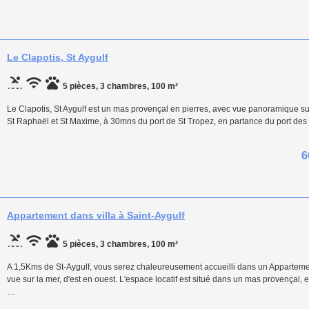
Le Clapotis, St Aygulf
5 pièces, 3 chambres, 100 m²
Le Clapotis, St Aygulf est un mas provençal en pierres, avec vue panoramique sur 
St Raphaël et St Maxime, à 30mns du port de St Tropez, en partance du port des 
6
Appartement dans villa à Saint-Aygulf
5 pièces, 3 chambres, 100 m²
A 1,5Kms de St-Aygulf, vous serez chaleureusement accueilli dans un Appartement,
vue sur la mer, d'est en ouest. L'espace locatif est situé dans un mas provença
…