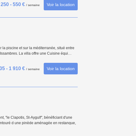
250 - 550 €
Voir la location
/ semaine
la piscine et sur la méditerranée, situé entre
Issambres. La villa offre une Cuisine équi…
05 - 1 910 €
Voir la location
/ semaine
 "le Clapotis, St-Aygulf", bénéficiant d'une
l, entouré d une pinède aménagée en restanque,