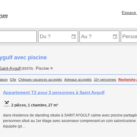
Espace 
ygulf avec piscine
Saint-Aygulf
Piscine
(83370)
>
aison
Gîte
Chèques vacances acceptés
Animaux acceptés
10+ personnes
Recherche 
Appartement T2 pour 3 personnes à Saint Aygulf
2 pièces, 1 chambre, 27 m²
dans résidence de standing située à SAINT AYGULF calme avec piscine partagée
personnes situé au 1er étage avec ascenseur comprenant un coin salon/cuisine
équipée (pl…