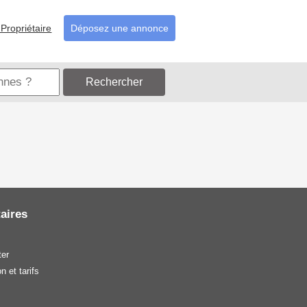
Propriétaire
Déposez une annonce
Rechercher
aires
er
n et tarifs