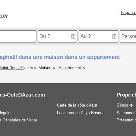
Espace 
Raphaël dans une maison dans un appartement
Saint-Raphaël
Maison
Appartement
(83700)
>
>
es-CoteDAzur.com
Propriét
Carte de la côte d'Azur
S'inscrire
légales
Locations au Pays Basque
Se connect
s Générales de Vente
Présentatio