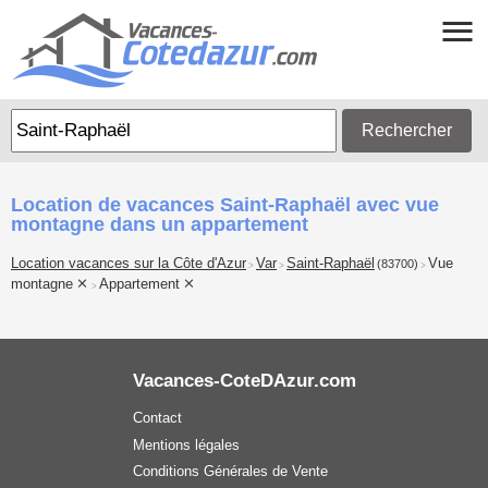
Rechercher
Location de vacances Saint-Raphaël avec vue
montagne dans un appartement
Location vacances sur la Côte d'Azur
Var
Saint-Raphaël
Vue
(83700)
>
>
>
montagne
Appartement
>
Vacances-CoteDAzur.com
Contact
Mentions légales
Conditions Générales de Vente